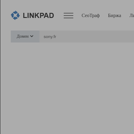
СеоТраф
Биржа
Л
Сервисы
Домен
СеоТраф
Монитор
Биржа
Pro
Линк+
Ресурсы
Вебмастер