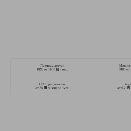
Премиум доступ
Монито
⃏
PRO от 1950
/ мес.
PRO от
СЕО продвижение
Бир
⃏
⃏
от 25
за запрос / мес.
от 0,2