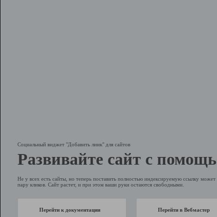
Социальный виджет "Добавить линк" для сайтов
Развивайте сайт с помощь
Не у всех есть сайты, но теперь поставить полностью индексируемую ссылку может 
пару кликов. Сайт растет, и при этом ваши руки остаются свободными.
Перейти к документации
Перейти в Вебмастер