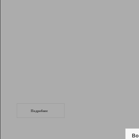
Рейтинг
Инструменты
Разработчикам
Партнерская
программа
Помощь
СеоТраф
Запустите
продвижение сайта
c LinkPad.
Подробнее
Вывод и удержание в ТОП10 выдачи
поисковых систем
Во