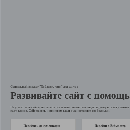
Социальный виджет "Добавить линк" для сайтов
Развивайте сайт с помощь
Не у всех есть сайты, но теперь поставить полностью индексируемую ссылку может 
пару кликов. Сайт растет, и при этом ваши руки остаются свободными.
Перейти к документации
Перейти в Вебмастер