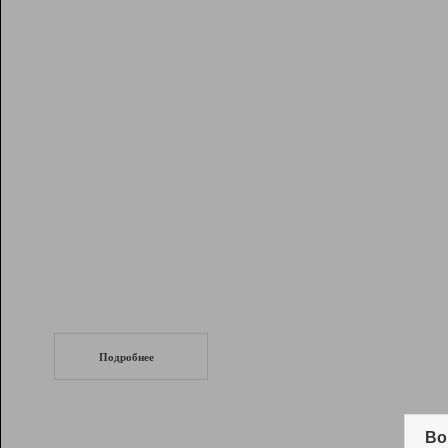
Рейтинг
Инструменты
Разработчикам
Партнерская
программа
Помощь
СеоТраф
Запустите
продвижение сайта
c LinkPad.
Подробнее
Вывод и удержание в ТОП10 выдачи
поисковых систем
Во