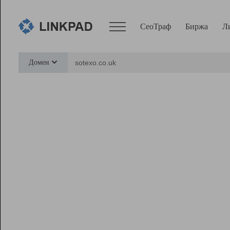
СеоТраф
Биржа
Л
Сервисы
Домен
СеоТраф
Монитор
Биржа
Pro
Линк+
Ресурсы
Вебмастер