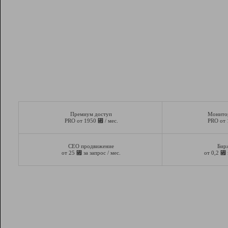
Премиум доступ
Монито
⃏
PRO от 1950
/ мес.
PRO от
СЕО продвижение
Бир
⃏
⃏
от 25
за запрос / мес.
от 0,2