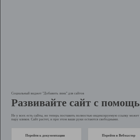
Социальный виджет "Добавить линк" для сайтов
Развивайте сайт с помощь
Не у всех есть сайты, но теперь поставить полностью индексируемую ссылку может 
пару кликов. Сайт растет, и при этом ваши руки остаются свободными.
Перейти к документации
Перейти в Вебмастер