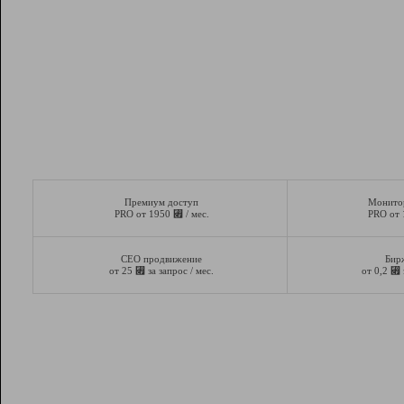
Премиум доступ
Монито
⃏
PRO от 1950
/ мес.
PRO от
СЕО продвижение
Бир
⃏
⃏
от 25
за запрос / мес.
от 0,2