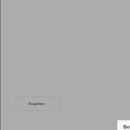
Рейтинг
Инструменты
Разработчикам
Партнерская
программа
Помощь
СеоТраф
Запустите
продвижение сайта
c LinkPad.
Подробнее
Вывод и удержание в ТОП10 выдачи
поисковых систем
Во