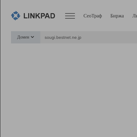
СеоТраф
Биржа
Л
Сервисы
Домен
СеоТраф
Монитор
Биржа
Pro
Линк+
Ресурсы
Вебмастер