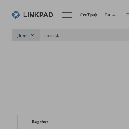
СеоТраф
Биржа
Л
Сервисы
Домен
СеоТраф
Монитор
Биржа
Pro
Линк+
СеоТраф
Запустите
продвижение сайта
c LinkPad.
Ресурсы
Вебмастер
Подробнее