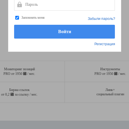
Пароль
Запомнить меня
Забыли пароль?
Регистрация
Мониторинг позиций
Инструменты
⃏
⃏
PRO от 1950
/ мес.
PRO от 1950
/ мес.
Биржа ссылок
Линк+
⃏
социальный плагин
от 0,2
за ссылку / мес.