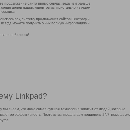
ите продвижение сайта прямо сейчас, ведь чем раньше
стижения целей наших клиентов мы пристально изучаем
 сервисы.
оиск ссылок, систему продвижения сайтов Сеотраф и
вы всегда можете получить о них полную информацию и
т вашего бизнеса!
ему Linkpad?
у мы знаем, что даже самая лучшая технология зависит от людей, которые
вают ее эффективность. Поэтому мы предлагаем поддержку 24/7, помощь экс
ругое.