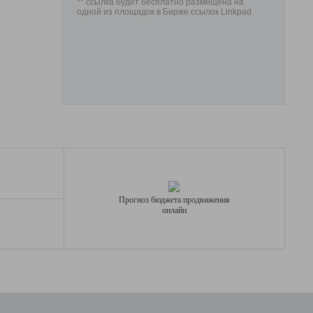
** ссылка будет бесплатно размещена на
одной из площадок в Бирже ссылок Linkpad
Прогноз бюджета продвижения
онлайн