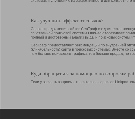
системах и улучшению их эффективности для конкретного п
Как улучшить эффект от ссылок?
Сервис продвижения сайтов СеоТраф создает естественную
собственной поисковой системы LinkPad отслеживает ссыл
полный и достоверный анализ выдачи поисковых систем, ч
СеоТраф предоставляет рекомендации по внутренней оптим
(кликабельность) сайта в поисковых системах. Вместе со с
чем больше поискового трафика, тем больше продаж, не 
Куда обращаться за помощью по вопросам ра
Если у вас есть вопросы относительно сервисов Linkpad, 
О Linkpad
Поддержка