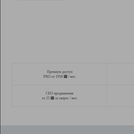
Рейтинг
Вывод и удержание в ТОП10 выдачи
поисковых систем
Инструменты
Разработчикам
Партнерская
программа
Помощь
Премиум доступ
⃏
PRO от 1950
/ мес.
СЕО продвижение
⃏
от 25
за запрос / мес.