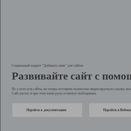
Социальный виджет "Добавить линк" для сайтов
Развивайте сайт с помо
Не у всех есть сайты, но теперь поставить полностью индексируемую ссылку мо
Сайт растет, и при этом ваши руки остаются свободными.
Перейти к документации
Перейти в Вебма