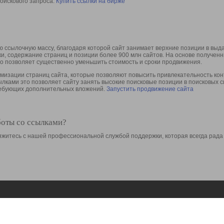
оискового запроса.
Купить ссылки на бирже
 ссылочную массу, благодаря которой сайт занимает верхние позиции в выд
ки, содержание страниц и позиции более 900 млн сайтов. На основе получе
то позволяет существенно уменьшить стоимость и сроки продвижения.
изации страниц сайта, которые позволяют повысить привлекательность конт
сылками это позволяет сайту занять высокие поисковые позиции в поисковых 
требующих дополнительных вложений.
Запустить продвижение сайта
боты со ссылками?
свяжитесь с нашей профессиональной службой поддержки, которая всегда рада
Ресурсы