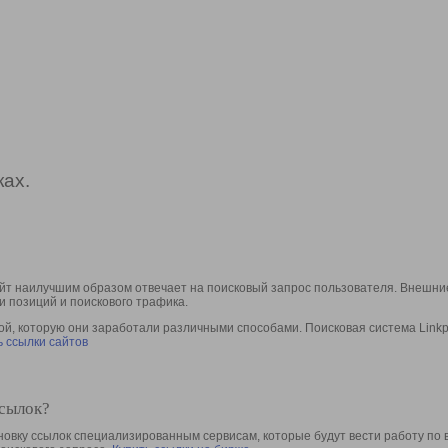
ах.
йт наилучшим образом отвечает на поисковый запрос пользователя. Внешние
и позиций и поискового трафика.
, которую они заработали различными способами. Поисковая система Linkpa
 ссылки сайтов
ссылок?
овку ссылок специализированным сервисам, которые будут вести работу по 