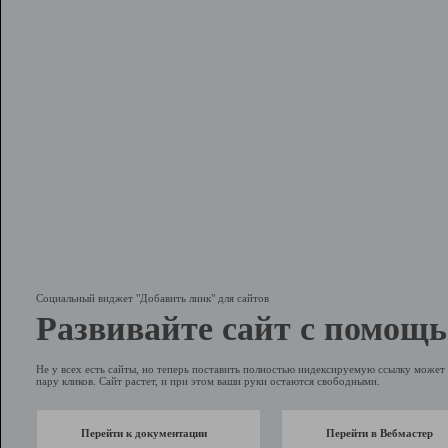
Социальный виджет "Добавить линк" для сайтов
Развивайте сайт с помощь
Не у всех есть сайты, но теперь поставить полностью индексируемую ссылку может 
пару кликов. Сайт растет, и при этом ваши руки остаются свободными.
Перейти к документации
Перейти в Вебмастер