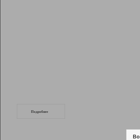
Рейтинг
Инструменты
Разработчикам
Партнерская
программа
Помощь
СеоТраф
Запустите
продвижение сайта
c LinkPad.
Подробнее
Вывод и удержание в ТОП10 выдачи
поисковых систем
Во