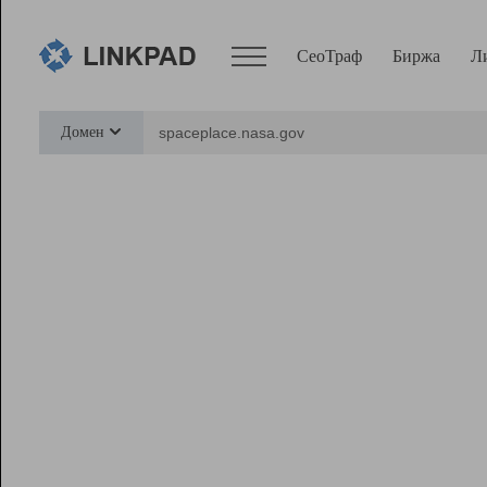
СеоТраф
Биржа
Л
Сервисы
Домен
СеоТраф
Монитор
Биржа
Pro
Линк+
Ресурсы
Вебмастер