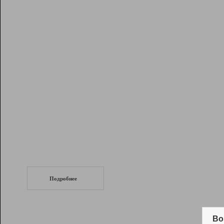
Рейтинг
Инструменты
Разработчикам
Партнерская
программа
Помощь
СеоТраф
Запустите
продвижение сайта
c LinkPad.
Подробнее
Вывод и удержание в ТОП10 выдачи
поисковых систем
Во