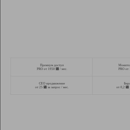
Премиум доступ
Монито
⃏
PRO от 1950
/ мес.
PRO от
СЕО продвижение
Бир
⃏
⃏
от 25
за запрос / мес.
от 0,2