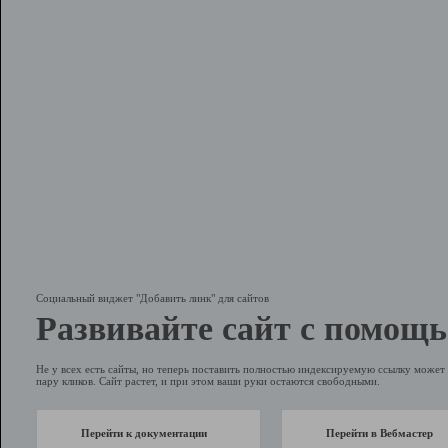
Социальный виджет "Добавить линк" для сайтов
Развивайте сайт с помощь
Не у всех есть сайты, но теперь поставить полностью индексируемую ссылку может 
пару кликов. Сайт растет, и при этом ваши руки остаются свободными.
Перейти к документации
Перейти в Вебмастер