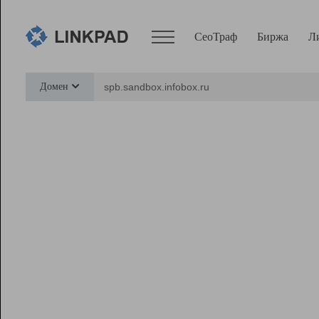
СеоТраф
Биржа
Л
Сервисы
Домен
СеоТраф
Монитор
Биржа
Pro
Линк+
Ресурсы
Вебмастер