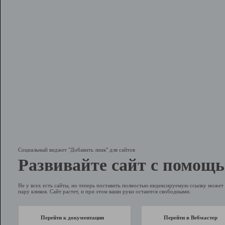
Социальный виджет "Добавить линк" для сайтов
Развивайте сайт с помощь
Не у всех есть сайты, но теперь поставить полностью индексируемую ссылку может 
пару кликов. Сайт растет, и при этом ваши руки остаются свободными.
Перейти к документации
Перейти в Вебмастер