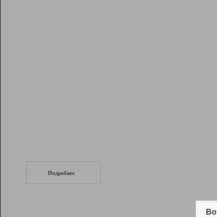
Рейтинг
Инструменты
Разработчикам
Партнерская
программа
Помощь
СеоТраф
Запустите
продвижение сайта
c LinkPad.
Подробнее
Вывод и удержание в ТОП10 выдачи
поисковых систем
Во