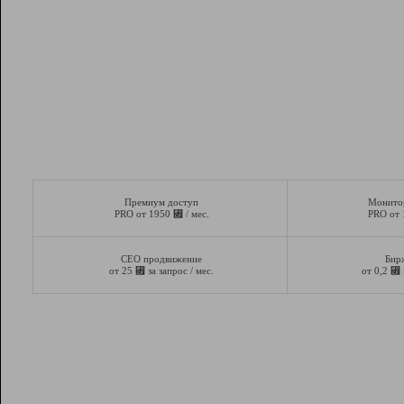
Премиум доступ
Монито
⃏
PRO от 1950
/ мес.
PRO от
СЕО продвижение
Бир
⃏
⃏
от 25
за запрос / мес.
от 0,2