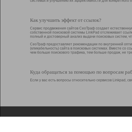
системах и улучшению их эффективности для конкретного п
Как улучшить эффект от ссылок?
Сервис продвижения сайтов СеоТраф создает естественную
собственной поисковой системы LinkPad отслеживает ссыл
полный и достоверный анализ выдачи поисковых систем, ч
СеоТраф предоставляет рекомендации по внутренней оптим
(кликабельность) сайта в поисковых системах. Вместе со с
чем больше поискового трафика, тем больше продаж, не 
Куда обращаться за помощью по вопросам ра
Если у вас есть вопросы относительно сервисов Linkpad, 
О Linkpad
Поддержка