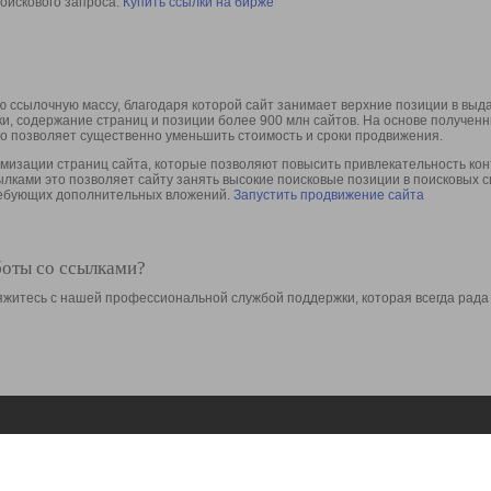
оискового запроса.
Купить ссылки на бирже
 ссылочную массу, благодаря которой сайт занимает верхние позиции в выд
ки, содержание страниц и позиции более 900 млн сайтов. На основе получе
то позволяет существенно уменьшить стоимость и сроки продвижения.
изации страниц сайта, которые позволяют повысить привлекательность конт
сылками это позволяет сайту занять высокие поисковые позиции в поисковых 
требующих дополнительных вложений.
Запустить продвижение сайта
боты со ссылками?
свяжитесь с нашей профессиональной службой поддержки, которая всегда рада
Ресурсы