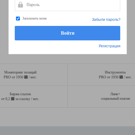
Пароль
Запомнить меня
Забыли пароль?
Регистрация
Мониторинг позиций
Инструменты
⃏
⃏
PRO от 1950
/ мес.
PRO от 1950
/ мес.
Биржа ссылок
Линк+
⃏
социальный плагин
от 0,2
за ссылку / мес.