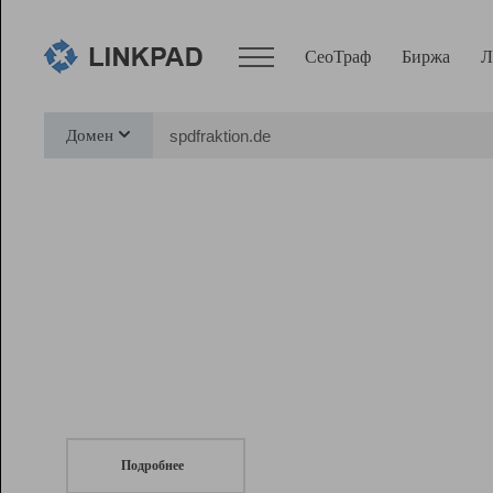
СеоТраф
Биржа
Л
Сервисы
Домен
СеоТраф
Монитор
Биржа
Pro
Линк+
СеоТраф
Запустите
продвижение сайта
c LinkPad.
Ресурсы
Вебмастер
Подробнее