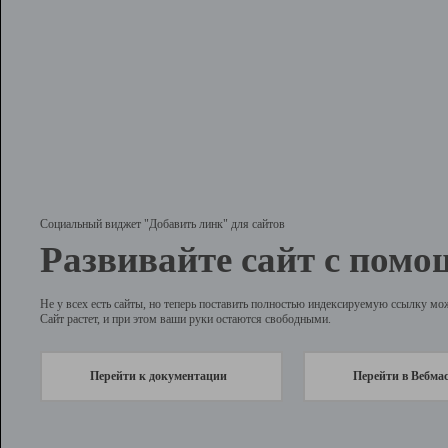
Социальный виджет "Добавить линк" для сайтов
Развивайте сайт с помо
Не у всех есть сайты, но теперь поставить полностью индексируемую ссылку мо
Сайт растет, и при этом ваши руки остаются свободными.
Перейти к документации
Перейти в Вебма