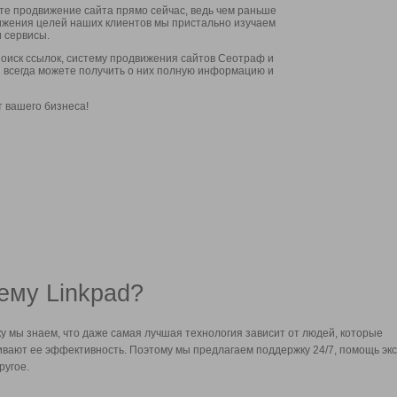
ите продвижение сайта прямо сейчас, ведь чем раньше
стижения целей наших клиентов мы пристально изучаем
 сервисы.
оиск ссылок, систему продвижения сайтов Сеотраф и
вы всегда можете получить о них полную информацию и
т вашего бизнеса!
ему Linkpad?
у мы знаем, что даже самая лучшая технология зависит от людей, которые
вают ее эффективность. Поэтому мы предлагаем поддержку 24/7, помощь экс
ругое.