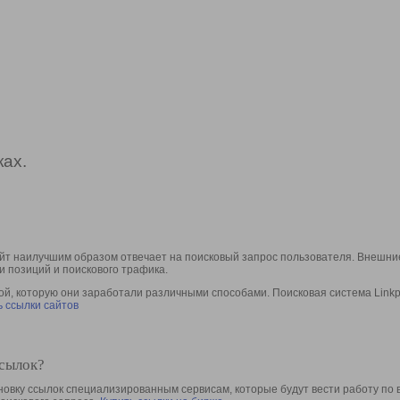
ах.
йт наилучшим образом отвечает на поисковый запрос пользователя. Внешние
и позиций и поискового трафика.
, которую они заработали различными способами. Поисковая система Linkpa
 ссылки сайтов
ссылок?
овку ссылок специализированным сервисам, которые будут вести работу по 