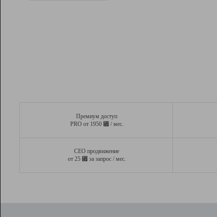
Рейтинг
Вывод и удержание в ТОП10 выдачи
поисковых систем
Инструменты
Разработчикам
Партнерская
программа
Помощь
Премиум доступ
⃏
PRO от 1950
/ мес.
СЕО продвижение
⃏
от 25
за запрос / мес.