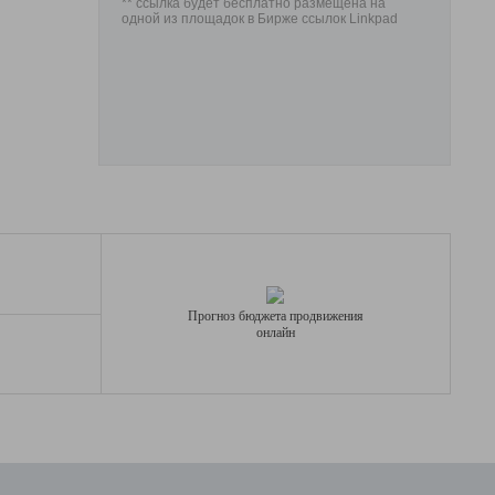
** ссылка будет бесплатно размещена на
одной из площадок в Бирже ссылок Linkpad
Прогноз бюджета продвижения
онлайн