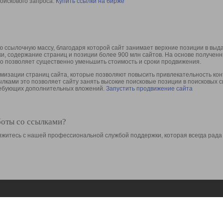
оискового запроса.
Купить ссылки на бирже
 ссылочную массу, благодаря которой сайт занимает верхние позиции в выд
ки, содержание страниц и позиции более 900 млн сайтов. На основе получе
то позволяет существенно уменьшить стоимость и сроки продвижения.
изации страниц сайта, которые позволяют повысить привлекательность конт
сылками это позволяет сайту занять высокие поисковые позиции в поисковых 
требующих дополнительных вложений.
Запустить продвижение сайта
боты со ссылками?
свяжитесь с нашей профессиональной службой поддержки, которая всегда рада
Ресурсы