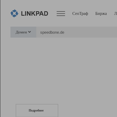
СеоТраф
Биржа
Л
Сервисы
Домен
СеоТраф
Монитор
Биржа
Pro
Линк+
СеоТраф
Запустите
продвижение сайта
c LinkPad.
Ресурсы
Вебмастер
Подробнее