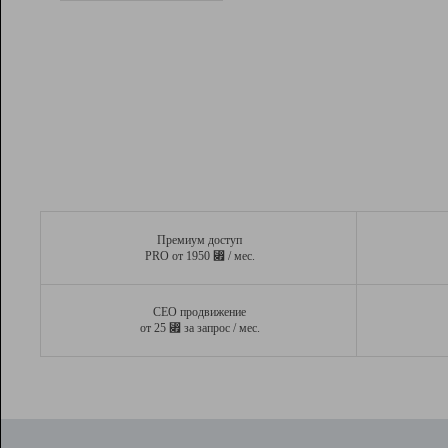
Рейтинг
Вывод и удержание в ТОП10 выдачи
поисковых систем
Инструменты
Разработчикам
Партнерская
программа
Помощь
Премиум доступ
⃏
PRO от 1950
/ мес.
СЕО продвижение
⃏
от 25
за запрос / мес.