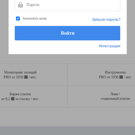
Пароль
Запомнить меня
Забыли пароль?
Регистрация
Мониторинг позиций
Инструменты
⃏
⃏
PRO от 1950
/ мес.
PRO от 1950
/ мес.
Биржа ссылок
Линк+
⃏
социальный плагин
от 0,2
за ссылку / мес.