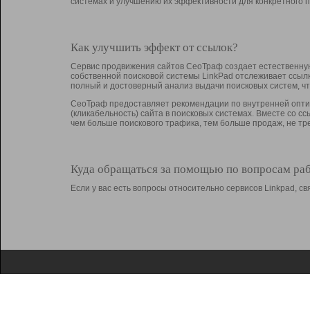
системах и улучшению их эффективности для конкретного п
Как улучшить эффект от ссылок?
Сервис продвижения сайтов СеоТраф создает естественную
собственной поисковой системы LinkPad отслеживает ссыл
полный и достоверный анализ выдачи поисковых систем, ч
СеоТраф предоставляет рекомендации по внутренней оптим
(кликабельность) сайта в поисковых системах. Вместе со с
чем больше поискового трафика, тем больше продаж, не 
Куда обращаться за помощью по вопросам ра
Если у вас есть вопросы относительно сервисов Linkpad, 
О Linkpad
Поддержка