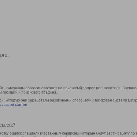
ах.
йт наилучшим образом отвечает на поисковый запрос пользователя. Внешние
и позиций и поискового трафика.
, которую они заработали различными способами. Поисковая система Linkpa
 ссылки сайтов
ссылок?
овку ссылок специализированным сервисам, которые будут вести работу по 