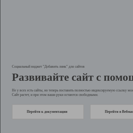
Социальный виджет "Добавить линк" для сайтов
Развивайте сайт с помо
Не у всех есть сайты, но теперь поставить полностью индексируемую ссылку мо
Сайт растет, и при этом ваши руки остаются свободными.
Перейти к документации
Перейти в Вебма