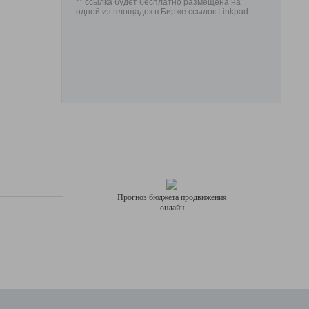
** ссылка будет бесплатно размещена на
одной из площадок в Бирже ссылок Linkpad
Прогноз бюджета продвижения
онлайн