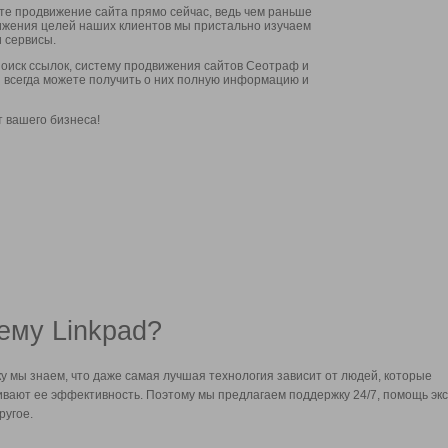
ите продвижение сайта прямо сейчас, ведь чем раньше
стижения целей наших клиентов мы пристально изучаем
 сервисы.
оиск ссылок, систему продвижения сайтов Сеотраф и
вы всегда можете получить о них полную информацию и
т вашего бизнеса!
ему Linkpad?
у мы знаем, что даже самая лучшая технология зависит от людей, которые
вают ее эффективность. Поэтому мы предлагаем поддержку 24/7, помощь экс
ругое.