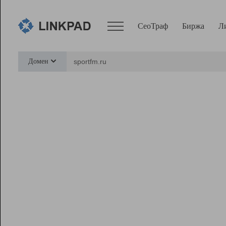
СеоТраф
Биржа
Л
Сервисы
Домен
СеоТраф
Монитор
Биржа
Pro
Линк+
Ресурсы
Вебмастер