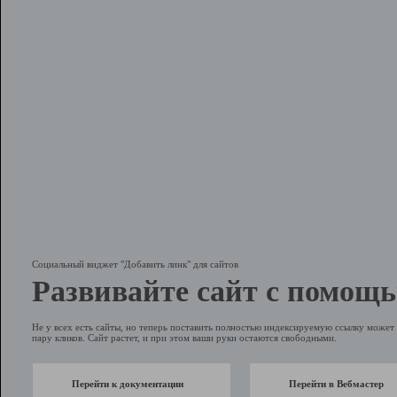
Социальный виджет "Добавить линк" для сайтов
Развивайте сайт с помощь
Не у всех есть сайты, но теперь поставить полностью индексируемую ссылку может 
пару кликов. Сайт растет, и при этом ваши руки остаются свободными.
Перейти к документации
Перейти в Вебмастер