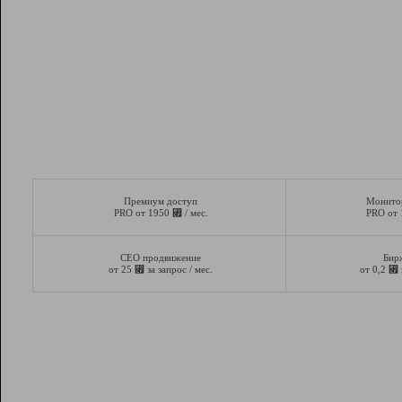
Премиум доступ
Монито
⃏
PRO от 1950
/ мес.
PRO от
СЕО продвижение
Бир
⃏
⃏
от 25
за запрос / мес.
от 0,2