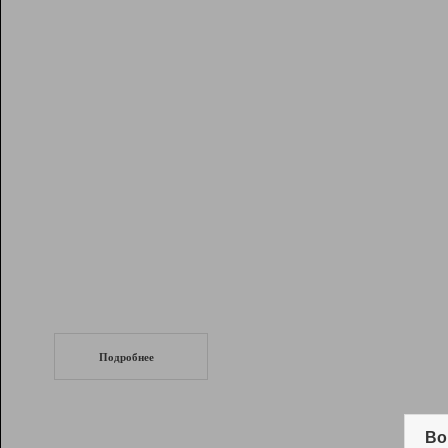
Рейтинг
Инструменты
Разработчикам
Партнерская
программа
Помощь
СеоТраф
Запустите
продвижение сайта
c LinkPad.
Подробнее
Вывод и удержание в ТОП10 выдачи
поисковых систем
Во