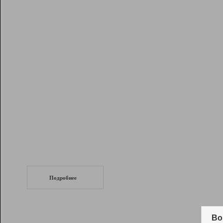
Рейтинг
Инструменты
Разработчикам
Партнерская
программа
Помощь
СеоТраф
Запустите
продвижение сайта
c LinkPad.
Подробнее
Вывод и удержание в ТОП10 выдачи
поисковых систем
Во