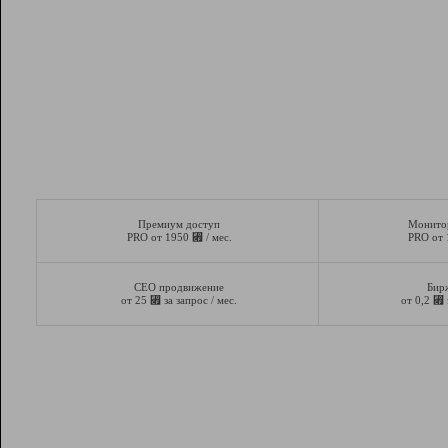
Премиум доступ
Монито
⃏
PRO от 1950
/ мес.
PRO от
СЕО продвижение
Бир
⃏
⃏
от 25
за запрос / мес.
от 0,2