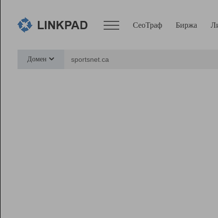
СеоТраф
Биржа
Л
Сервисы
Домен
СеоТраф
Монитор
Биржа
Pro
Линк+
Ресурсы
Вебмастер