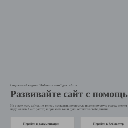
Социальный виджет "Добавить линк" для сайтов
Развивайте сайт с помощь
Не у всех есть сайты, но теперь поставить полностью индексируемую ссылку может 
пару кликов. Сайт растет, и при этом ваши руки остаются свободными.
Перейти к документации
Перейти в Вебмастер