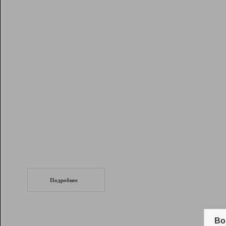
Рейтинг
Инструменты
Разработчикам
Партнерская
программа
Помощь
СеоТраф
Запустите
продвижение сайта
c LinkPad.
Подробнее
Вывод и удержание в ТОП10 выдачи
поисковых систем
Во