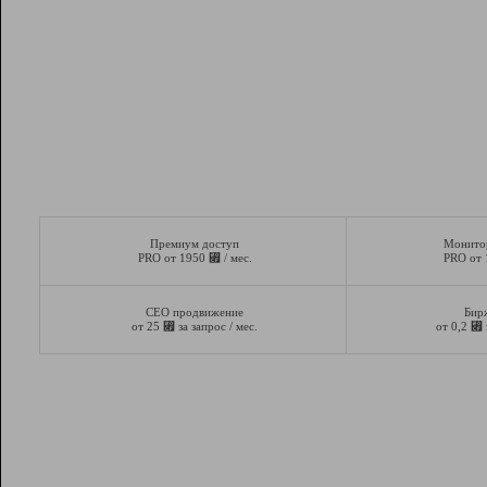
Премиум доступ
Монито
⃏
PRO от 1950
/ мес.
PRO от
СЕО продвижение
Бир
⃏
⃏
от 25
за запрос / мес.
от 0,2