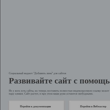
Социальный виджет "Добавить линк" для сайтов
Развивайте сайт с помощь
Не у всех есть сайты, но теперь поставить полностью индексируемую ссылку может 
пару кликов. Сайт растет, и при этом ваши руки остаются свободными.
Перейти к документации
Перейти в Вебмастер