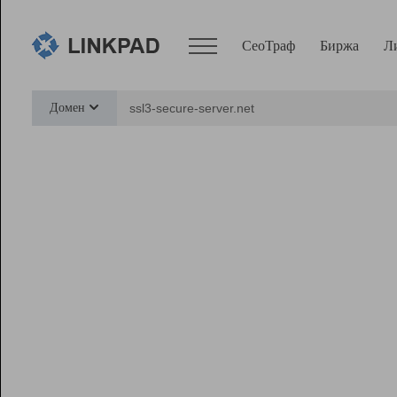
СеоТраф
Биржа
Л
Сервисы
Домен
СеоТраф
Монитор
Биржа
Pro
Линк+
Ресурсы
Вебмастер