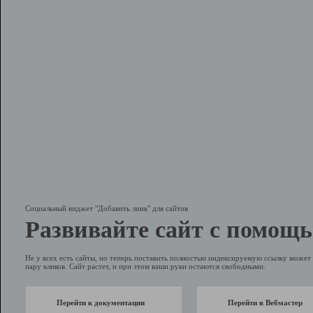
Социальный виджет "Добавить линк" для сайтов
Развивайте сайт с помощь
Не у всех есть сайты, но теперь поставить полностью индексируемую ссылку может 
пару кликов. Сайт растет, и при этом ваши руки остаются свободными.
Перейти к документации
Перейти в Вебмастер