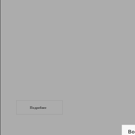
Рейтинг
Инструменты
Разработчикам
Партнерская
программа
Помощь
СеоТраф
Запустите
продвижение сайта
c LinkPad.
Подробнее
Вывод и удержание в ТОП10 выдачи
поисковых систем
Во