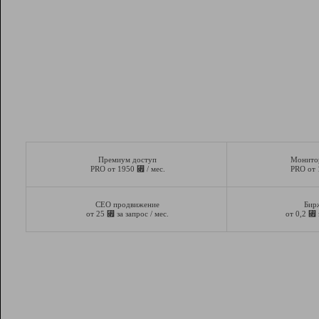
Премиум доступ
Монито
⃏
PRO от 1950
/ мес.
PRO от
СЕО продвижение
Бир
⃏
⃏
от 25
за запрос / мес.
от 0,2