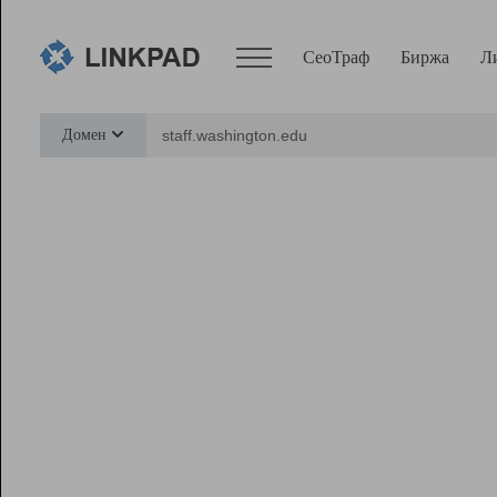
СеоТраф
Биржа
Л
Сервисы
Домен
СеоТраф
Монитор
Биржа
Pro
Линк+
Ресурсы
Вебмастер