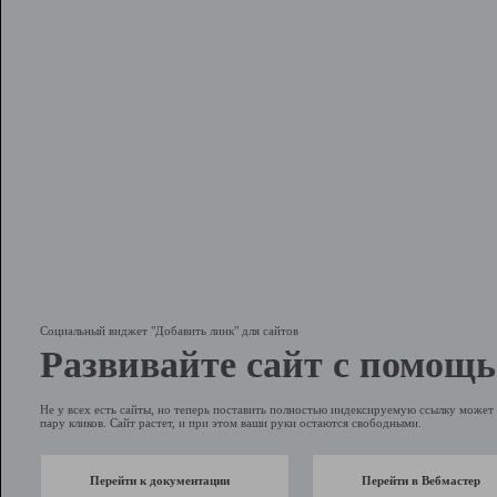
Социальный виджет "Добавить линк" для сайтов
Развивайте сайт с помощь
Не у всех есть сайты, но теперь поставить полностью индексируемую ссылку может 
пару кликов. Сайт растет, и при этом ваши руки остаются свободными.
Перейти к документации
Перейти в Вебмастер