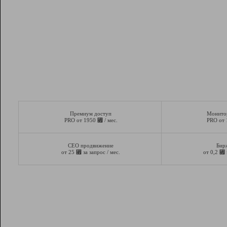
Премиум доступ
Монито
⃏
PRO от 1950
/ мес.
PRO от
СЕО продвижение
Бир
⃏
⃏
от 25
за запрос / мес.
от 0,2