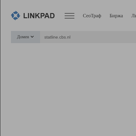
СеоТраф
Биржа
Л
Сервисы
Домен
СеоТраф
Монитор
Биржа
Pro
Линк+
Ресурсы
Вебмастер