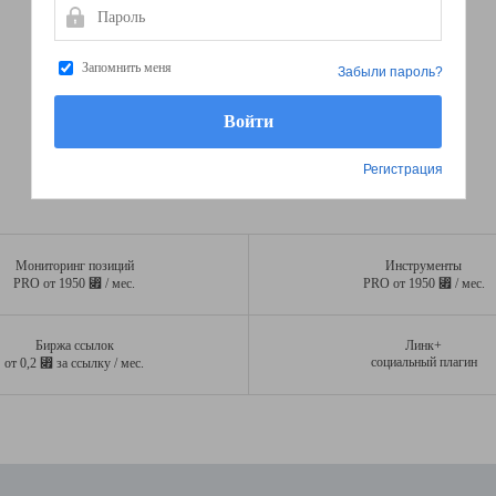
Пароль
Запомнить меня
Забыли пароль?
Регистрация
Мониторинг позиций
Инструменты
⃏
⃏
PRO от 1950
/ мес.
PRO от 1950
/ мес.
Биржа ссылок
Линк+
⃏
социальный плагин
от 0,2
за ссылку / мес.