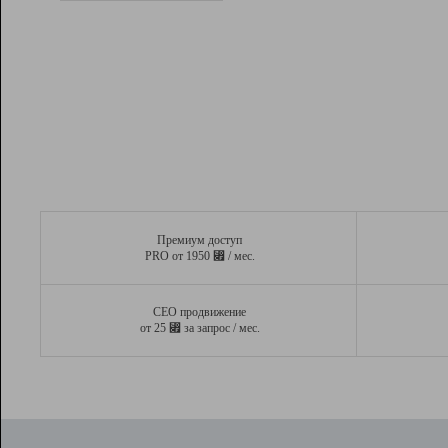
Рейтинг
Вывод и удержание в ТОП10 выдачи
поисковых систем
Инструменты
Разработчикам
Партнерская
программа
Помощь
Премиум доступ
⃏
PRO от 1950
/ мес.
СЕО продвижение
⃏
от 25
за запрос / мес.