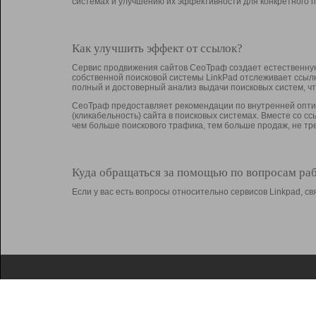
системах и улучшению их эффективности для конкретного п
Как улучшить эффект от ссылок?
Сервис продвижения сайтов СеоТраф создает естественную
собственной поисковой системы LinkPad отслеживает ссыл
полный и достоверный анализ выдачи поисковых систем, ч
СеоТраф предоставляет рекомендации по внутренней оптим
(кликабельность) сайта в поисковых системах. Вместе со с
чем больше поискового трафика, тем больше продаж, не 
Куда обращаться за помощью по вопросам ра
Если у вас есть вопросы относительно сервисов Linkpad, 
О Linkpad
Поддержка