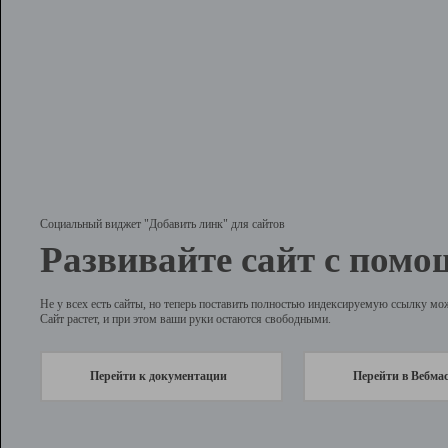
Социальный виджет "Добавить линк" для сайтов
Развивайте сайт с помо
Не у всех есть сайты, но теперь поставить полностью индексируемую ссылку мо
Сайт растет, и при этом ваши руки остаются свободными.
Перейти к документации
Перейти в Вебма