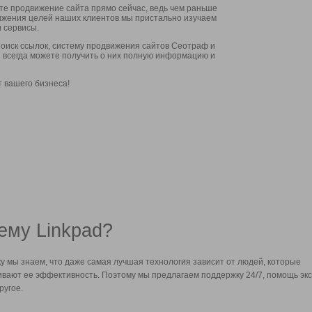
ите продвижение сайта прямо сейчас, ведь чем раньше
стижения целей наших клиентов мы пристально изучаем
 сервисы.
оиск ссылок, систему продвижения сайтов Сеотраф и
вы всегда можете получить о них полную информацию и
т вашего бизнеса!
ему Linkpad?
у мы знаем, что даже самая лучшая технология зависит от людей, которые
вают ее эффективность. Поэтому мы предлагаем поддержку 24/7, помощь экс
ругое.