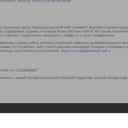
оискового запроса.
Купить ссылки на бирже
 ссылочную массу, благодаря которой сайт занимает верхние позиции в выд
ки, содержание страниц и позиции более 900 млн сайтов. На основе получе
то позволяет существенно уменьшить стоимость и сроки продвижения.
изации страниц сайта, которые позволяют повысить привлекательность конт
сылками это позволяет сайту занять высокие поисковые позиции в поисковых 
требующих дополнительных вложений.
Запустить продвижение сайта
боты со ссылками?
свяжитесь с нашей профессиональной службой поддержки, которая всегда рада
Ресурсы