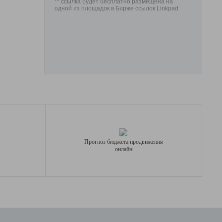
** ссылка будет бесплатно размещена на
одной из площадок в Бирже ссылок Linkpad
Прогноз бюджета продвижения
онлайн