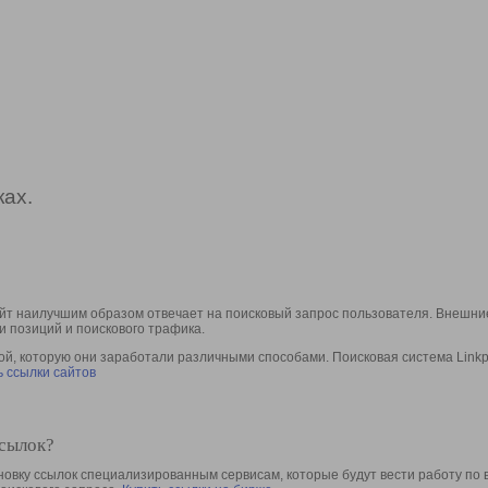
ах.
йт наилучшим образом отвечает на поисковый запрос пользователя. Внешние
и позиций и поискового трафика.
, которую они заработали различными способами. Поисковая система Linkpa
 ссылки сайтов
ссылок?
овку ссылок специализированным сервисам, которые будут вести работу по 