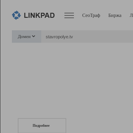
СеоТраф
Биржа
Л
Сервисы
Домен
СеоТраф
Монитор
Биржа
Pro
Линк+
СеоТраф
Запустите
продвижение сайта
c LinkPad.
Ресурсы
Вебмастер
Подробнее