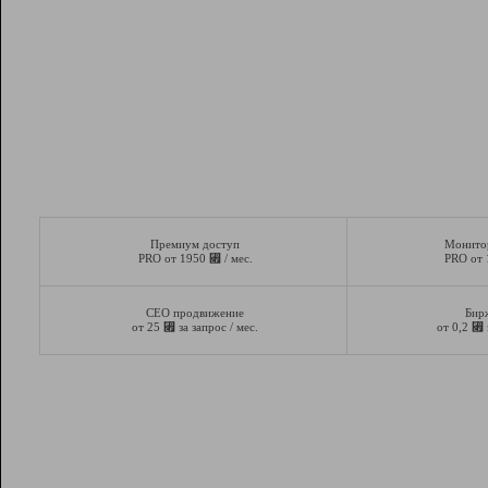
Премиум доступ
Монито
⃏
PRO от 1950
/ мес.
PRO от
СЕО продвижение
Бир
⃏
⃏
от 25
за запрос / мес.
от 0,2