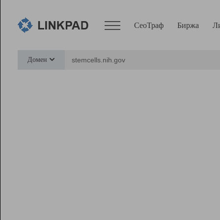
СеоТраф
Биржа
Л
Сервисы
Домен
СеоТраф
Монитор
Биржа
Pro
Линк+
Ресурсы
Вебмастер