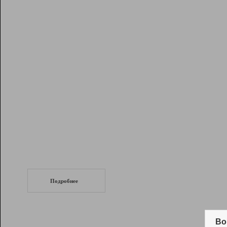
Рейтинг
Инструменты
Разработчикам
Партнерская
программа
Помощь
СеоТраф
Запустите
продвижение сайта
c LinkPad.
Подробнее
Вывод и удержание в ТОП10 выдачи
поисковых систем
Во