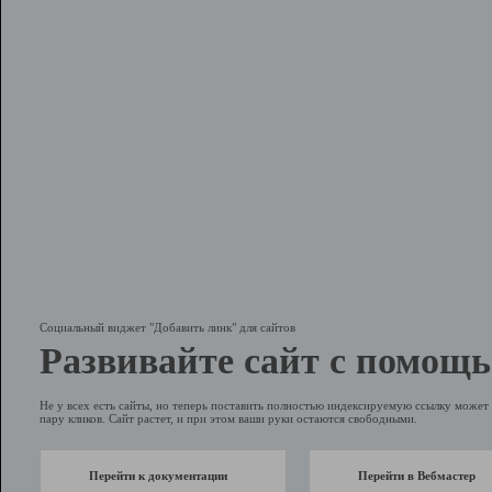
Социальный виджет "Добавить линк" для сайтов
Развивайте сайт с помощь
Не у всех есть сайты, но теперь поставить полностью индексируемую ссылку может 
пару кликов. Сайт растет, и при этом ваши руки остаются свободными.
Перейти к документации
Перейти в Вебмастер