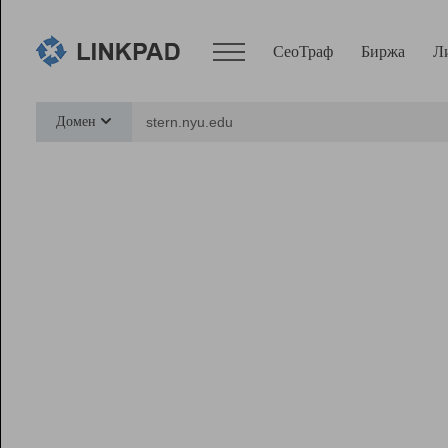
СеоТраф
Биржа
Л
Сервисы
Домен
СеоТраф
Монитор
Биржа
Pro
Линк+
Ресурсы
Вебмастер