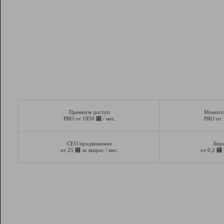
Премиум доступ
Монито
⃏
PRO от 1950
/ мес.
PRO от
СЕО продвижение
Бир
⃏
⃏
от 25
за запрос / мес.
от 0,2