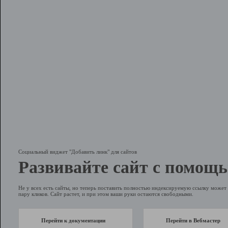
Социальный виджет "Добавить линк" для сайтов
Развивайте сайт с помощь
Не у всех есть сайты, но теперь поставить полностью индексируемую ссылку может 
пару кликов. Сайт растет, и при этом ваши руки остаются свободными.
Перейти к документации
Перейти в Вебмастер