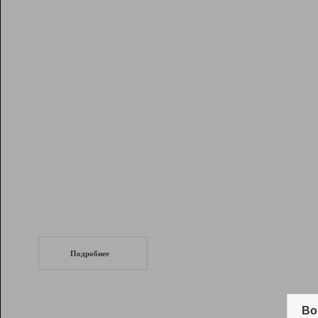
Рейтинг
Инструменты
Разработчикам
Партнерская
программа
Помощь
СеоТраф
Запустите
продвижение сайта
c LinkPad.
Подробнее
Вывод и удержание в ТОП10 выдачи
поисковых систем
Во