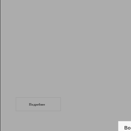
Рейтинг
Инструменты
Разработчикам
Партнерская
программа
Помощь
СеоТраф
Запустите
продвижение сайта
c LinkPad.
Подробнее
Вывод и удержание в ТОП10 выдачи
поисковых систем
Во