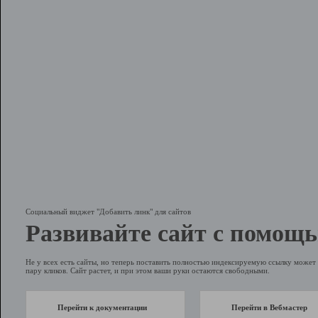
Социальный виджет "Добавить линк" для сайтов
Развивайте сайт с помощь
Не у всех есть сайты, но теперь поставить полностью индексируемую ссылку может 
пару кликов. Сайт растет, и при этом ваши руки остаются свободными.
Перейти к документации
Перейти в Вебмастер