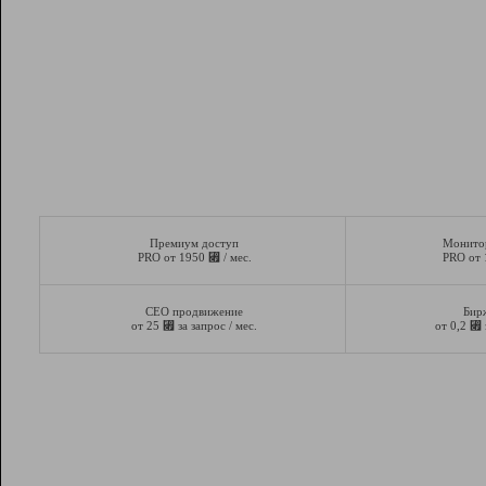
Премиум доступ
Монито
⃏
PRO от 1950
/ мес.
PRO от
СЕО продвижение
Бир
⃏
⃏
от 25
за запрос / мес.
от 0,2