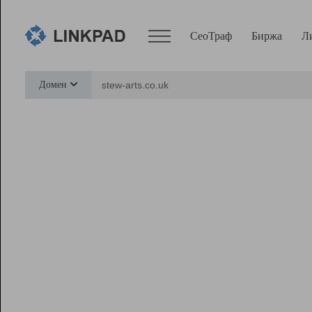
СеоТраф
Биржа
Л
Сервисы
Домен
СеоТраф
Монитор
Биржа
Pro
Линк+
Ресурсы
Вебмастер