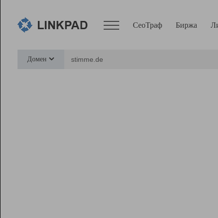
СеоТраф
Биржа
Л
Сервисы
Домен
СеоТраф
Монитор
Биржа
Pro
Линк+
Ресурсы
Вебмастер