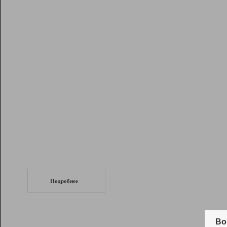
Рейтинг
Инструменты
Разработчикам
Партнерская
программа
Помощь
СеоТраф
Запустите
продвижение сайта
c LinkPad.
Подробнее
Вывод и удержание в ТОП10 выдачи
поисковых систем
Во