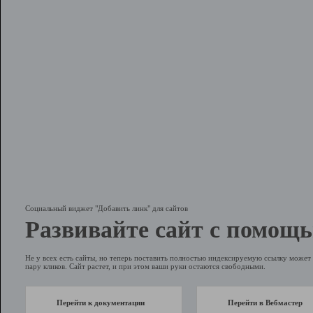
Социальный виджет "Добавить линк" для сайтов
Развивайте сайт с помощь
Не у всех есть сайты, но теперь поставить полностью индексируемую ссылку может 
пару кликов. Сайт растет, и при этом ваши руки остаются свободными.
Перейти к документации
Перейти в Вебмастер