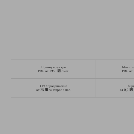
Премиум доступ
Монито
⃏
PRO от 1950
/ мес.
PRO от
СЕО продвижение
Бир
⃏
⃏
от 25
за запрос / мес.
от 0,2