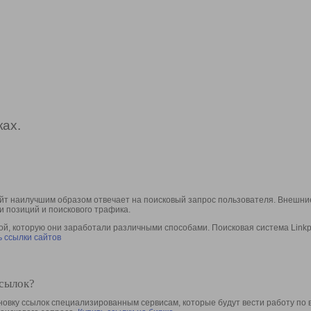
ах.
йт наилучшим образом отвечает на поисковый запрос пользователя. Внешние
и позиций и поискового трафика.
, которую они заработали различными способами. Поисковая система Linkpa
 ссылки сайтов
ссылок?
овку ссылок специализированным сервисам, которые будут вести работу по 