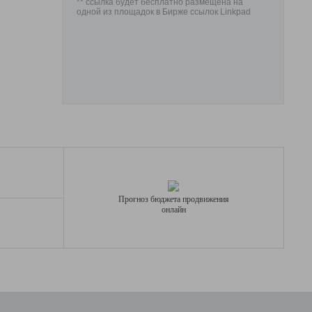
** ссылка будет бесплатно размещена на
одной из площадок в Бирже ссылок Linkpad
Прогноз бюджета продвижения
онлайн