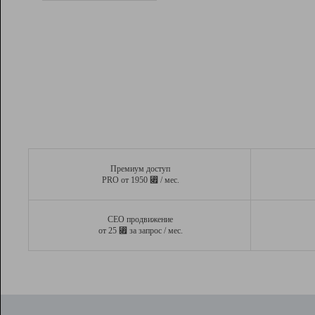
Рейтинг
Вывод и удержание в ТОП10 выдачи
поисковых систем
Инструменты
Разработчикам
Партнерская
программа
Помощь
Премиум доступ
⃏
PRO от 1950
/ мес.
СЕО продвижение
⃏
от 25
за запрос / мес.