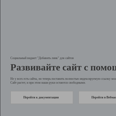
Социальный виджет "Добавить линк" для сайтов
Развивайте сайт с помо
Не у всех есть сайты, но теперь поставить полностью индексируемую ссылку мо
Сайт растет, и при этом ваши руки остаются свободными.
Перейти к документации
Перейти в Вебма