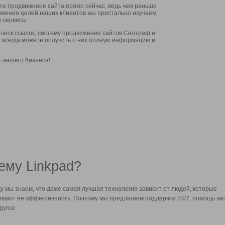
ите продвижение сайта прямо сейчас, ведь чем раньше
стижения целей наших клиентов мы пристально изучаем
 сервисы.
оиск ссылок, систему продвижения сайтов Сеотраф и
вы всегда можете получить о них полную информацию и
т вашего бизнеса!
ему Linkpad?
у мы знаем, что даже самая лучшая технология зависит от людей, которые
вают ее эффективность. Поэтому мы предлагаем поддержку 24/7, помощь экс
ругое.