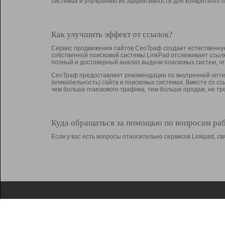
системах и улучшению их эффективности для конкретного п
Как улучшить эффект от ссылок?
Сервис продвижения сайтов СеоТраф создает естественную
собственной поисковой системы LinkPad отслеживает ссыл
полный и достоверный анализ выдачи поисковых систем, ч
СеоТраф предоставляет рекомендации по внутренней оптим
(кликабельность) сайта в поисковых системах. Вместе со с
чем больше поискового трафика, тем больше продаж, не 
Куда обращаться за помощью по вопросам ра
Если у вас есть вопросы относительно сервисов Linkpad, 
О Linkpad
Поддержка