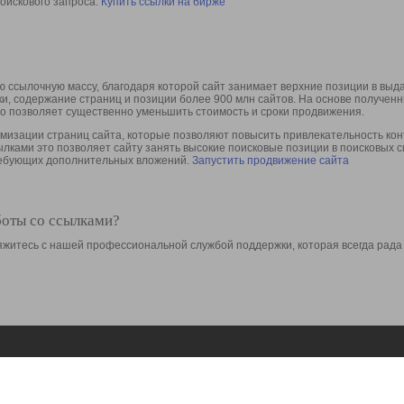
оискового запроса.
Купить ссылки на бирже
 ссылочную массу, благодаря которой сайт занимает верхние позиции в выд
ки, содержание страниц и позиции более 900 млн сайтов. На основе получе
то позволяет существенно уменьшить стоимость и сроки продвижения.
изации страниц сайта, которые позволяют повысить привлекательность конт
сылками это позволяет сайту занять высокие поисковые позиции в поисковых 
требующих дополнительных вложений.
Запустить продвижение сайта
боты со ссылками?
свяжитесь с нашей профессиональной службой поддержки, которая всегда рада
Ресурсы