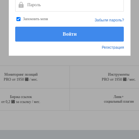
Пароль
Запомнить меня
Забыли пароль?
Регистрация
Мониторинг позиций
Инструменты
⃏
⃏
PRO от 1950
/ мес.
PRO от 1950
/ мес.
Биржа ссылок
Линк+
⃏
социальный плагин
от 0,2
за ссылку / мес.