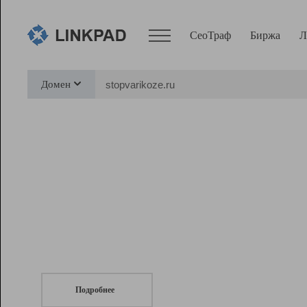
СеоТраф
Биржа
Л
Сервисы
Домен
СеоТраф
Монитор
Биржа
Pro
Линк+
СеоТраф
Запустите
продвижение сайта
c LinkPad.
Ресурсы
Вебмастер
Подробнее