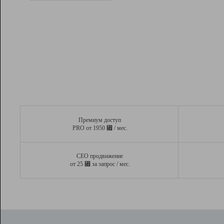
Рейтинг
Вывод и удержание в ТОП10 выдачи
поисковых систем
Инструменты
Разработчикам
Партнерская
программа
Помощь
Премиум доступ
⃏
PRO от 1950
/ мес.
СЕО продвижение
⃏
от 25
за запрос / мес.