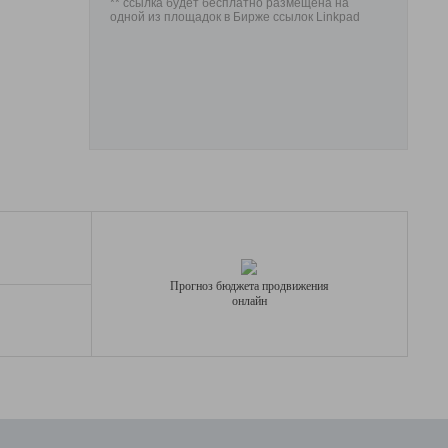
** ссылка будет бесплатно размещена на
одной из площадок в Бирже ссылок Linkpad
Прогноз бюджета продвижения
онлайн