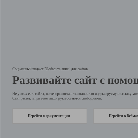
Социальный виджет "Добавить линк" для сайтов
Развивайте сайт с помо
Не у всех есть сайты, но теперь поставить полностью индексируемую ссылку мо
Сайт растет, и при этом ваши руки остаются свободными.
Перейти к документации
Перейти в Вебма