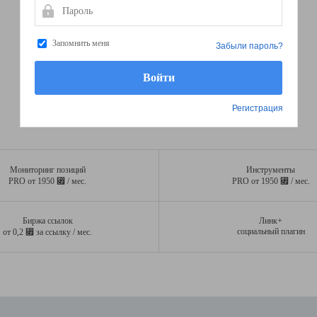
Пароль
Запомнить меня
Забыли пароль?
Регистрация
Мониторинг позиций
Инструменты
⃏
⃏
PRO от 1950
/ мес.
PRO от 1950
/ мес.
Биржа ссылок
Линк+
⃏
социальный плагин
от 0,2
за ссылку / мес.