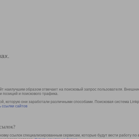
ах.
йт наилучшим образом отвечает на поисковый запрос пользователя. Внешние
и позиций и поискового трафика.
, которую они заработали различными способами. Поисковая система Linkpa
 ссылки сайтов
ссылок?
овку ссылок специализированным сервисам, которые будут вести работу по 