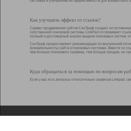
системах и улучшению их эффективности для конкретного п
Как улучшить эффект от ссылок?
Сервис продвижения сайтов СеоТраф создает естественную
собственной поисковой системы LinkPad отслеживает ссыл
полный и достоверный анализ выдачи поисковых систем, ч
СеоТраф предоставляет рекомендации по внутренней оптим
(кликабельность) сайта в поисковых системах. Вместе со с
чем больше поискового трафика, тем больше продаж, не 
Куда обращаться за помощью по вопросам ра
Если у вас есть вопросы относительно сервисов Linkpad, 
О Linkpad
Поддержка