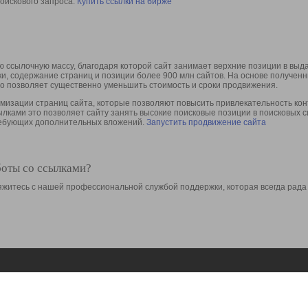
оискового запроса.
Купить ссылки на бирже
 ссылочную массу, благодаря которой сайт занимает верхние позиции в выд
ки, содержание страниц и позиции более 900 млн сайтов. На основе получе
то позволяет существенно уменьшить стоимость и сроки продвижения.
изации страниц сайта, которые позволяют повысить привлекательность конт
сылками это позволяет сайту занять высокие поисковые позиции в поисковых 
требующих дополнительных вложений.
Запустить продвижение сайта
боты со ссылками?
свяжитесь с нашей профессиональной службой поддержки, которая всегда рада
Ресурсы