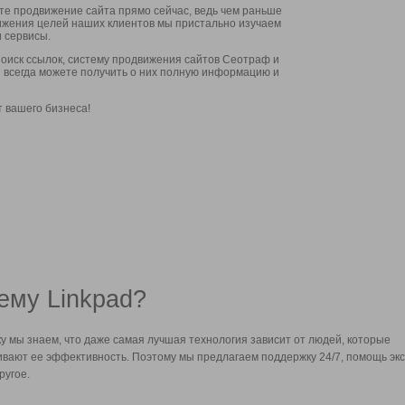
ите продвижение сайта прямо сейчас, ведь чем раньше
стижения целей наших клиентов мы пристально изучаем
 сервисы.
оиск ссылок, систему продвижения сайтов Сеотраф и
вы всегда можете получить о них полную информацию и
т вашего бизнеса!
ему Linkpad?
у мы знаем, что даже самая лучшая технология зависит от людей, которые
вают ее эффективность. Поэтому мы предлагаем поддержку 24/7, помощь экс
ругое.