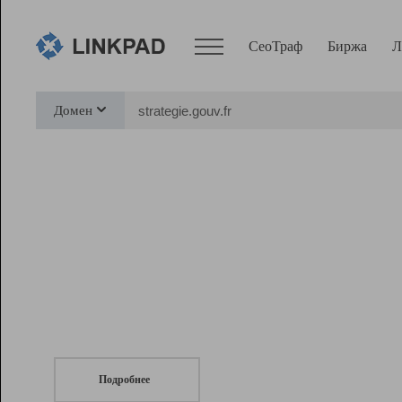
СеоТраф
Биржа
Л
Сервисы
Домен
СеоТраф
Монитор
Биржа
Pro
Линк+
СеоТраф
Запустите
продвижение сайта
c LinkPad.
Ресурсы
Вебмастер
Подробнее