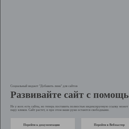
Социальный виджет "Добавить линк" для сайтов
Развивайте сайт с помощь
Не у всех есть сайты, но теперь поставить полностью индексируемую ссылку может 
пару кликов. Сайт растет, и при этом ваши руки остаются свободными.
Перейти к документации
Перейти в Вебмастер