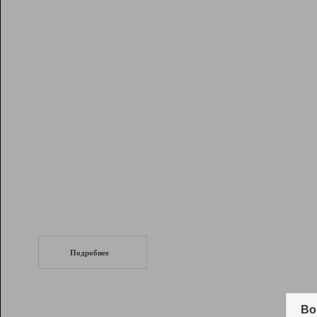
Рейтинг
Инструменты
Разработчикам
Партнерская
программа
Помощь
СеоТраф
Запустите
продвижение сайта
c LinkPad.
Подробнее
Вывод и удержание в ТОП10 выдачи
поисковых систем
Во