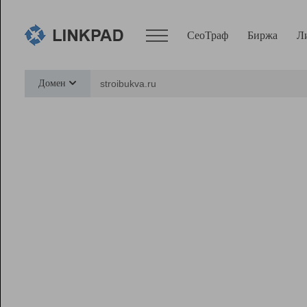
СеоТраф
Биржа
Л
Сервисы
Домен
СеоТраф
Монитор
Биржа
Pro
Линк+
Ресурсы
Вебмастер