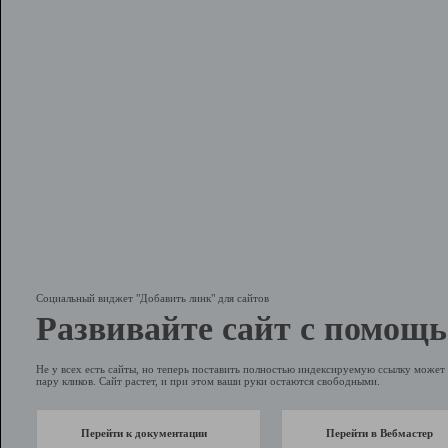
Социальный виджет "Добавить линк" для сайтов
Развивайте сайт с помощь
Не у всех есть сайты, но теперь поставить полностью индексируемую ссылку может 
пару кликов. Сайт растет, и при этом ваши руки остаются свободными.
Перейти к документации
Перейти в Вебмастер