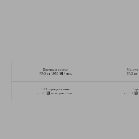
Премиум доступ
Монито
⃏
PRO от 1950
/ мес.
PRO от
СЕО продвижение
Бир
⃏
⃏
от 25
за запрос / мес.
от 0,2