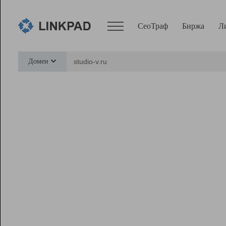
СеоТраф
Биржа
Л
Сервисы
Домен
СеоТраф
Монитор
Биржа
Pro
Линк+
Ресурсы
Вебмастер