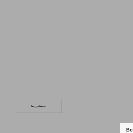
Рейтинг
Инструменты
Разработчикам
Партнерская
программа
Помощь
СеоТраф
Запустите
продвижение сайта
c LinkPad.
Подробнее
Вывод и удержание в ТОП10 выдачи
поисковых систем
Во