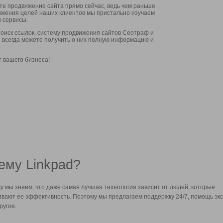
ите продвижение сайта прямо сейчас, ведь чем раньше
стижения целей наших клиентов мы пристально изучаем
 сервисы.
оиск ссылок, систему продвижения сайтов Сеотраф и
вы всегда можете получить о них полную информацию и
т вашего бизнеса!
ему Linkpad?
у мы знаем, что даже самая лучшая технология зависит от людей, которые
вают ее эффективность. Поэтому мы предлагаем поддержку 24/7, помощь экс
ругое.