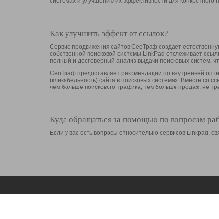
системах и улучшению их эффективности для конкретного п
Как улучшить эффект от ссылок?
Сервис продвижения сайтов СеоТраф создает естественную
собственной поисковой системы LinkPad отслеживает ссыл
полный и достоверный анализ выдачи поисковых систем, ч
СеоТраф предоставляет рекомендации по внутренней оптим
(кликабельность) сайта в поисковых системах. Вместе со с
чем больше поискового трафика, тем больше продаж, не 
Куда обращаться за помощью по вопросам ра
Если у вас есть вопросы относительно сервисов Linkpad, 
О Linkpad
Поддержка