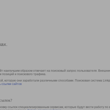
ах.
йт наилучшим образом отвечает на поисковый запрос пользователя. Внешние
и позиций и поискового трафика.
, которую они заработали различными способами. Поисковая система Linkpa
 ссылки сайтов
ссылок?
овку ссылок специализированным сервисам, которые будут вести работу по 