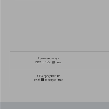
Рейтинг
Вывод и удержание в ТОП10 выдачи
поисковых систем
Инструменты
Разработчикам
Партнерская
программа
Помощь
Премиум доступ
⃏
PRO от 1950
/ мес.
СЕО продвижение
⃏
от 25
за запрос / мес.