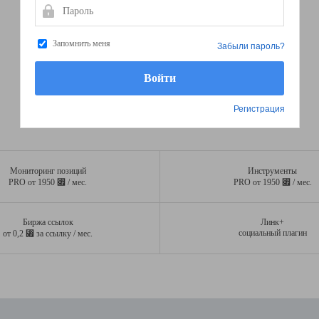
Пароль
Запомнить меня
Забыли пароль?
Регистрация
Мониторинг позиций
Инструменты
⃏
⃏
PRO от 1950
/ мес.
PRO от 1950
/ мес.
Биржа ссылок
Линк+
⃏
социальный плагин
от 0,2
за ссылку / мес.