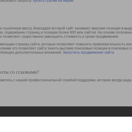
оискового запроса.
Купить ссылки на бирже
 ссылочную массу, благодаря которой сайт занимает верхние позиции в выд
ки, содержание страниц и позиции более 900 млн сайтов. На основе получе
то позволяет существенно уменьшить стоимость и сроки продвижения.
изации страниц сайта, которые позволяют повысить привлекательность конт
сылками это позволяет сайту занять высокие поисковые позиции в поисковых 
требующих дополнительных вложений.
Запустить продвижение сайта
боты со ссылками?
свяжитесь с нашей профессиональной службой поддержки, которая всегда рада
Ресурсы