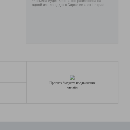
** ссылка будет бесплатно размещена на
одной из площадок в Бирже ссылок Linkpad
Прогноз бюджета продвижения
онлайн