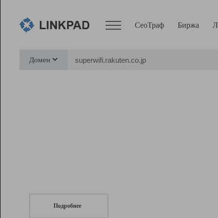
СеоТраф
Биржа
Л
Сервисы
Домен
СеоТраф
Монитор
Биржа
Pro
Линк+
СеоТраф
Запустите
продвижение сайта
c LinkPad.
Ресурсы
Вебмастер
Подробнее