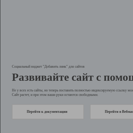
Социальный виджет "Добавить линк" для сайтов
Развивайте сайт с помо
Не у всех есть сайты, но теперь поставить полностью индексируемую ссылку мо
Сайт растет, и при этом ваши руки остаются свободными.
Перейти к документации
Перейти в Вебма