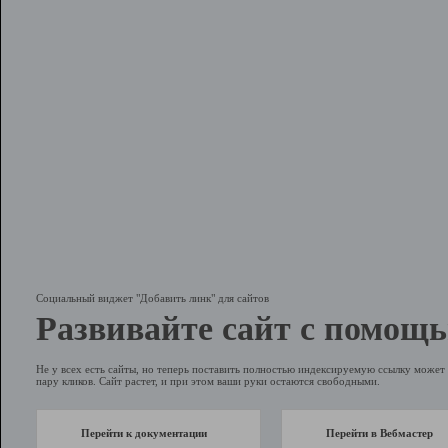
Социальный виджет "Добавить линк" для сайтов
Развивайте сайт с помощь
Не у всех есть сайты, но теперь поставить полностью индексируемую ссылку может 
пару кликов. Сайт растет, и при этом ваши руки остаются свободными.
Перейти к документации
Перейти в Вебмастер