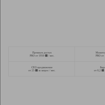
Премиум доступ
Монито
⃏
PRO от 1950
/ мес.
PRO от
СЕО продвижение
Бир
⃏
⃏
от 25
за запрос / мес.
от 0,2