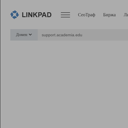
СеоТраф
Биржа
Л
Сервисы
Домен
СеоТраф
Монитор
Биржа
Pro
Линк+
Ресурсы
Вебмастер