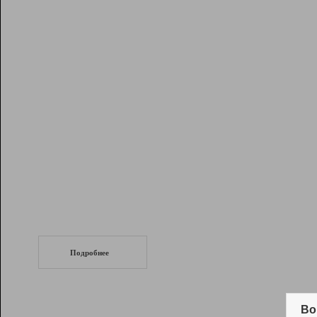
Рейтинг
Инструменты
Разработчикам
Партнерская
программа
Помощь
СеоТраф
Запустите
продвижение сайта
c LinkPad.
Подробнее
Вывод и удержание в ТОП10 выдачи
поисковых систем
Во