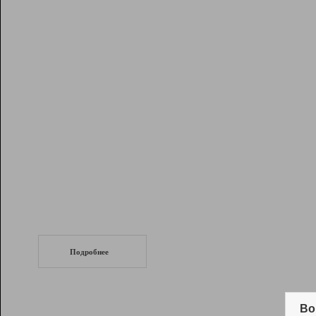
Рейтинг
Инструменты
Разработчикам
Партнерская
программа
Помощь
СеоТраф
Запустите
продвижение сайта
c LinkPad.
Подробнее
Вывод и удержание в ТОП10 выдачи
поисковых систем
Во