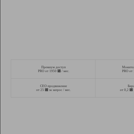
Премиум доступ
Монито
⃏
PRO от 1950
/ мес.
PRO от
СЕО продвижение
Бир
⃏
⃏
от 25
за запрос / мес.
от 0,2