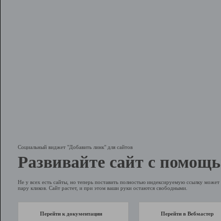
Социальный виджет "Добавить линк" для сайтов
Развивайте сайт с помощь
Не у всех есть сайты, но теперь поставить полностью индексируемую ссылку может 
пару кликов. Сайт растет, и при этом ваши руки остаются свободными.
Перейти к документации
Перейти в Вебмастер