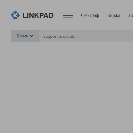
СеоТраф
Биржа
Л
Сервисы
Домен
СеоТраф
Монитор
Биржа
Pro
Линк+
Ресурсы
Вебмастер