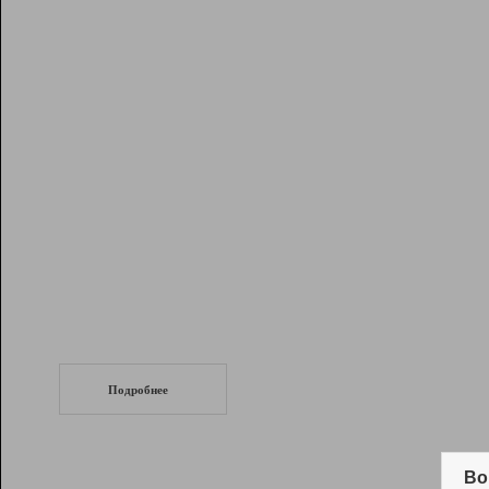
Рейтинг
Инструменты
Разработчикам
Партнерская
программа
Помощь
СеоТраф
Запустите
продвижение сайта
c LinkPad.
Подробнее
Вывод и удержание в ТОП10 выдачи
поисковых систем
Во