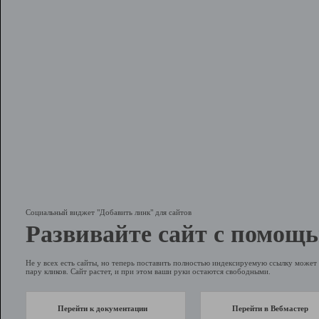
Социальный виджет "Добавить линк" для сайтов
Развивайте сайт с помощь
Не у всех есть сайты, но теперь поставить полностью индексируемую ссылку может 
пару кликов. Сайт растет, и при этом ваши руки остаются свободными.
Перейти к документации
Перейти в Вебмастер