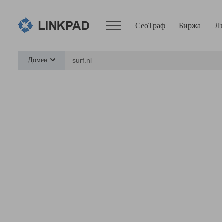
СеоТраф
Биржа
Л
Сервисы
Домен
СеоТраф
Монитор
Биржа
Pro
Линк+
Ресурсы
Вебмастер