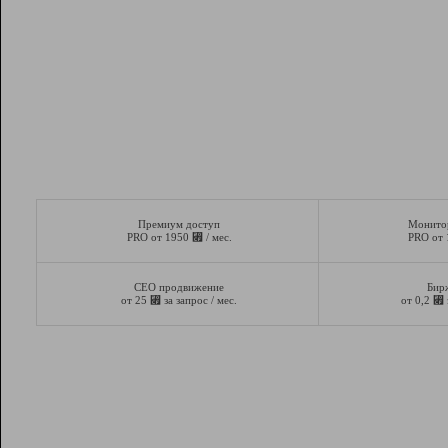
Премиум доступ
Монито
⃏
PRO от 1950
/ мес.
PRO от
СЕО продвижение
Бир
⃏
⃏
от 25
за запрос / мес.
от 0,2