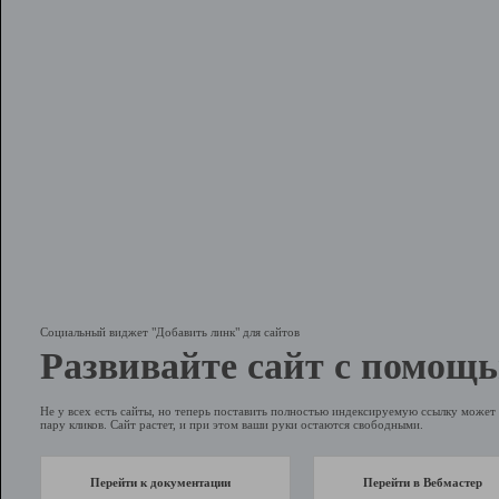
Социальный виджет "Добавить линк" для сайтов
Развивайте сайт с помощь
Не у всех есть сайты, но теперь поставить полностью индексируемую ссылку может 
пару кликов. Сайт растет, и при этом ваши руки остаются свободными.
Перейти к документации
Перейти в Вебмастер