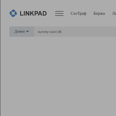
СеоТраф
Биржа
Л
Сервисы
Домен
СеоТраф
Монитор
Биржа
Pro
Линк+
Ресурсы
Вебмастер