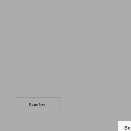
Рейтинг
Инструменты
Разработчикам
Партнерская
программа
Помощь
СеоТраф
Запустите
продвижение сайта
c LinkPad.
Подробнее
Вывод и удержание в ТОП10 выдачи
поисковых систем
Во