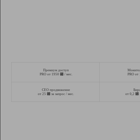
Премиум доступ
Монито
⃏
PRO от 1950
/ мес.
PRO от
СЕО продвижение
Бир
⃏
⃏
от 25
за запрос / мес.
от 0,2