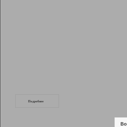
Рейтинг
Инструменты
Разработчикам
Партнерская
программа
Помощь
СеоТраф
Запустите
продвижение сайта
c LinkPad.
Подробнее
Вывод и удержание в ТОП10 выдачи
поисковых систем
Во