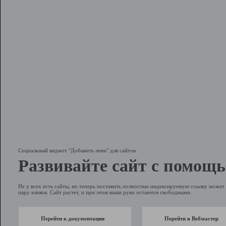
Социальный виджет "Добавить линк" для сайтов
Развивайте сайт с помощь
Не у всех есть сайты, но теперь поставить полностью индексируемую ссылку может 
пару кликов. Сайт растет, и при этом ваши руки остаются свободными.
Перейти к документации
Перейти в Вебмастер