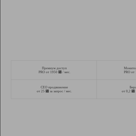
Премиум доступ
Монито
⃏
PRO от 1950
/ мес.
PRO от
СЕО продвижение
Бир
⃏
⃏
от 25
за запрос / мес.
от 0,2