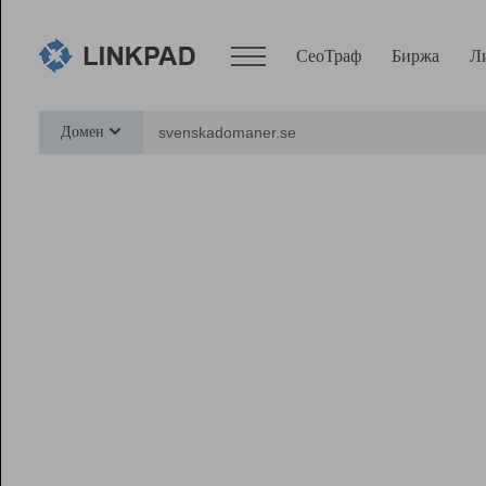
СеоТраф
Биржа
Л
Сервисы
Домен
СеоТраф
Монитор
Биржа
Pro
Линк+
Ресурсы
Вебмастер