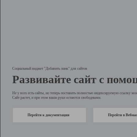
Социальный виджет "Добавить линк" для сайтов
Развивайте сайт с помо
Не у всех есть сайты, но теперь поставить полностью индексируемую ссылку мо
Сайт растет, и при этом ваши руки остаются свободными.
Перейти к документации
Перейти в Вебма