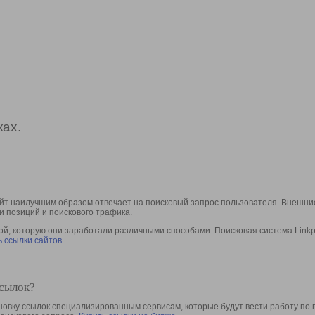
ах.
йт наилучшим образом отвечает на поисковый запрос пользователя. Внешние
и позиций и поискового трафика.
, которую они заработали различными способами. Поисковая система Linkpa
 ссылки сайтов
ссылок?
овку ссылок специализированным сервисам, которые будут вести работу по 