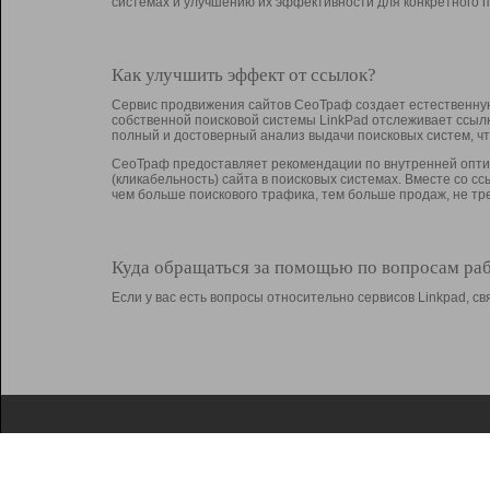
системах и улучшению их эффективности для конкретного п
Как улучшить эффект от ссылок?
Сервис продвижения сайтов СеоТраф создает естественную
собственной поисковой системы LinkPad отслеживает ссыл
полный и достоверный анализ выдачи поисковых систем, ч
СеоТраф предоставляет рекомендации по внутренней оптим
(кликабельность) сайта в поисковых системах. Вместе со с
чем больше поискового трафика, тем больше продаж, не 
Куда обращаться за помощью по вопросам ра
Если у вас есть вопросы относительно сервисов Linkpad, 
О Linkpad
Поддержка