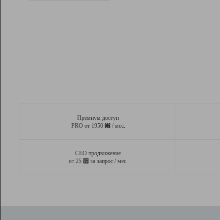
Рейтинг
Вывод и удержание в ТОП10 выдачи
поисковых систем
Инструменты
Разработчикам
Партнерская
программа
Помощь
Премиум доступ
⃏
PRO от 1950
/ мес.
СЕО продвижение
⃏
от 25
за запрос / мес.