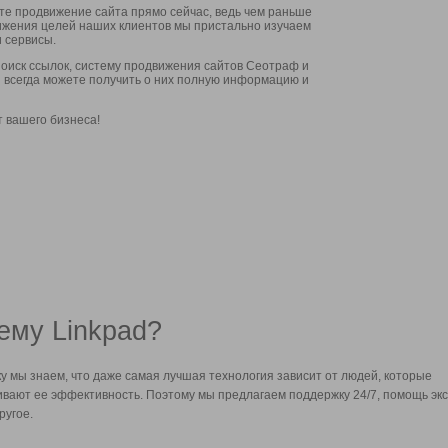
ите продвижение сайта прямо сейчас, ведь чем раньше
стижения целей наших клиентов мы пристально изучаем
 сервисы.
оиск ссылок, систему продвижения сайтов Сеотраф и
вы всегда можете получить о них полную информацию и
т вашего бизнеса!
ему Linkpad?
у мы знаем, что даже самая лучшая технология зависит от людей, которые
вают ее эффективность. Поэтому мы предлагаем поддержку 24/7, помощь экс
ругое.