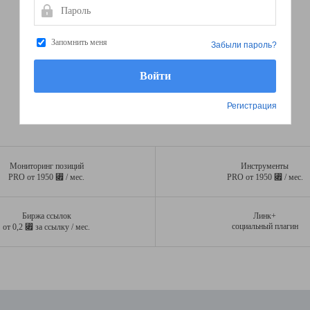
Пароль
Запомнить меня
Забыли пароль?
Регистрация
Мониторинг позиций
Инструменты
⃏
⃏
PRO от 1950
/ мес.
PRO от 1950
/ мес.
Биржа ссылок
Линк+
⃏
социальный плагин
от 0,2
за ссылку / мес.