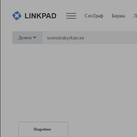
СеоТраф
Биржа
Л
Сервисы
Домен
СеоТраф
Монитор
Биржа
Pro
Линк+
СеоТраф
Запустите
продвижение сайта
c LinkPad.
Ресурсы
Вебмастер
Подробнее