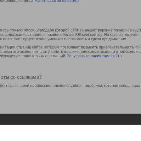
оискового запроса.
Купить ссылки на бирже
 ссылочную массу, благодаря которой сайт занимает верхние позиции в выд
ки, содержание страниц и позиции более 900 млн сайтов. На основе получе
то позволяет существенно уменьшить стоимость и сроки продвижения.
изации страниц сайта, которые позволяют повысить привлекательность конт
сылками это позволяет сайту занять высокие поисковые позиции в поисковых 
требующих дополнительных вложений.
Запустить продвижение сайта
боты со ссылками?
свяжитесь с нашей профессиональной службой поддержки, которая всегда рада
Ресурсы