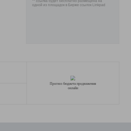
** ссылка будет бесплатно размещена на
одной из площадок в Бирже ссылок Linkpad
Прогноз бюджета продвижения
онлайн