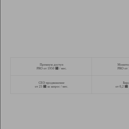
Премиум доступ
Монито
⃏
PRO от 1950
/ мес.
PRO от
СЕО продвижение
Бир
⃏
⃏
от 25
за запрос / мес.
от 0,2