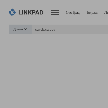
СеоТраф
Биржа
Л
Сервисы
Домен
СеоТраф
Монитор
Биржа
Pro
Линк+
Ресурсы
Вебмастер