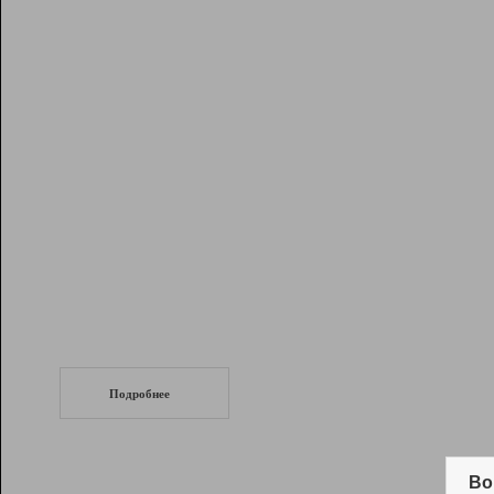
Рейтинг
Инструменты
Разработчикам
Партнерская
программа
Помощь
СеоТраф
Запустите
продвижение сайта
c LinkPad.
Подробнее
Вывод и удержание в ТОП10 выдачи
поисковых систем
Во