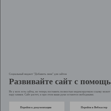
Социальный виджет "Добавить линк" для сайтов
Развивайте сайт с помощь
Не у всех есть сайты, но теперь поставить полностью индексируемую ссылку может 
пару кликов. Сайт растет, и при этом ваши руки остаются свободными.
Перейти к документации
Перейти в Вебмастер