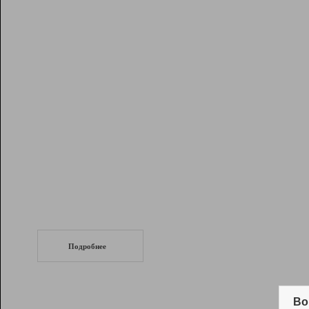
Рейтинг
Инструменты
Разработчикам
Партнерская
программа
Помощь
СеоТраф
Запустите
продвижение сайта
c LinkPad.
Подробнее
Вывод и удержание в ТОП10 выдачи
поисковых систем
Во