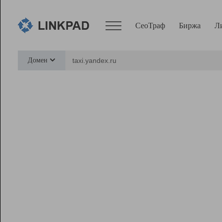
СеоТраф
Биржа
Л
Сервисы
Домен
СеоТраф
Монитор
Биржа
Pro
Линк+
Ресурсы
Вебмастер