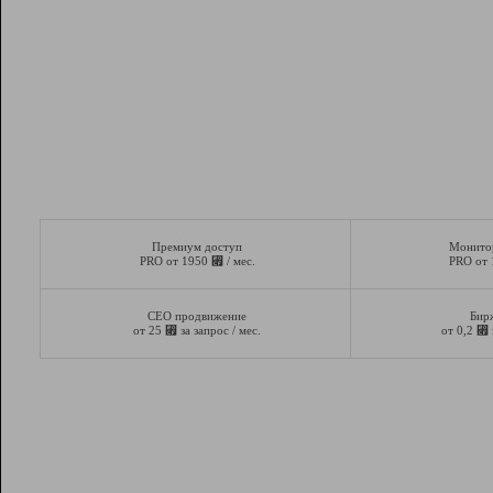
Премиум доступ
Монито
⃏
PRO от 1950
/ мес.
PRO от
СЕО продвижение
Бир
⃏
⃏
от 25
за запрос / мес.
от 0,2