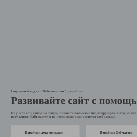
Социальный виджет "Добавить линк" для сайтов
Развивайте сайт с помощь
Не у всех есть сайты, но теперь поставить полностью индексируемую ссылку может 
пару кликов. Сайт растет, и при этом ваши руки остаются свободными.
Перейти к документации
Перейти в Вебмастер