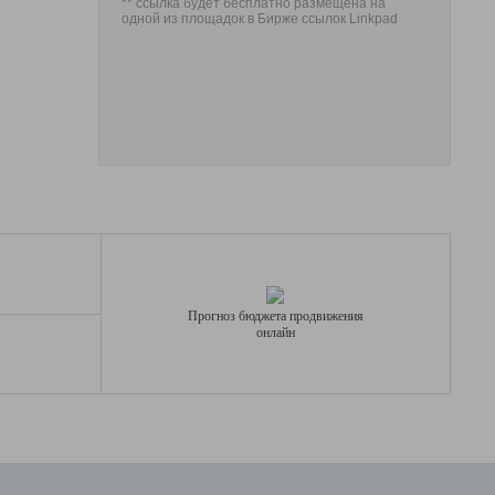
** ссылка будет бесплатно размещена на
одной из площадок в Бирже ссылок Linkpad
Прогноз бюджета продвижения
онлайн