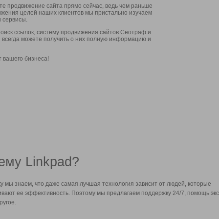
ите продвижение сайта прямо сейчас, ведь чем раньше
стижения целей наших клиентов мы пристально изучаем
 сервисы.
оиск ссылок, систему продвижения сайтов Сеотраф и
вы всегда можете получить о них полную информацию и
т вашего бизнеса!
ему Linkpad?
у мы знаем, что даже самая лучшая технология зависит от людей, которые
вают ее эффективность. Поэтому мы предлагаем поддержку 24/7, помощь экс
ругое.