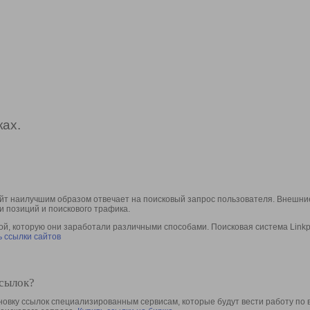
ах.
йт наилучшим образом отвечает на поисковый запрос пользователя. Внешние
и позиций и поискового трафика.
, которую они заработали различными способами. Поисковая система Linkpa
 ссылки сайтов
ссылок?
овку ссылок специализированным сервисам, которые будут вести работу по 