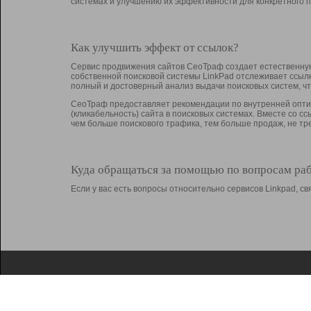
системах и улучшению их эффективности для конкретного п
Как улучшить эффект от ссылок?
Сервис продвижения сайтов СеоТраф создает естественную
собственной поисковой системы LinkPad отслеживает ссыл
полный и достоверный анализ выдачи поисковых систем, ч
СеоТраф предоставляет рекомендации по внутренней оптим
(кликабельность) сайта в поисковых системах. Вместе со с
чем больше поискового трафика, тем больше продаж, не 
Куда обращаться за помощью по вопросам ра
Если у вас есть вопросы относительно сервисов Linkpad, 
О Linkpad
Поддержка