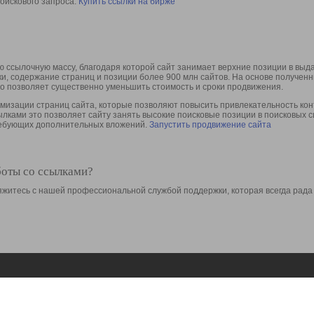
оискового запроса.
Купить ссылки на бирже
 ссылочную массу, благодаря которой сайт занимает верхние позиции в выд
ки, содержание страниц и позиции более 900 млн сайтов. На основе получе
то позволяет существенно уменьшить стоимость и сроки продвижения.
изации страниц сайта, которые позволяют повысить привлекательность конт
сылками это позволяет сайту занять высокие поисковые позиции в поисковых 
требующих дополнительных вложений.
Запустить продвижение сайта
боты со ссылками?
свяжитесь с нашей профессиональной службой поддержки, которая всегда рада
Ресурсы