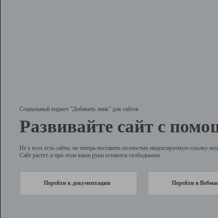
Социальный виджет "Добавить линк" для сайтов
Развивайте сайт с помо
Не у всех есть сайты, но теперь поставить полностью индексируемую ссылку мо
Сайт растет, и при этом ваши руки остаются свободными.
Перейти к документации
Перейти в Вебма