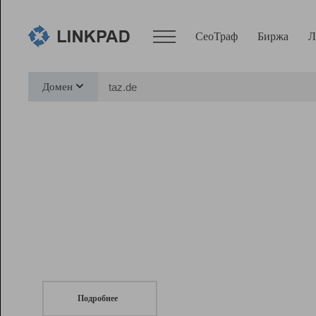
СеоТраф
Биржа
Л
Сервисы
Домен
СеоТраф
Монитор
Биржа
Pro
Линк+
СеоТраф
Запустите
продвижение сайта
c LinkPad.
Ресурсы
Вебмастер
Подробнее