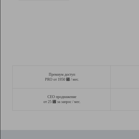
Рейтинг
Вывод и удержание в ТОП10 выдачи
поисковых систем
Инструменты
Разработчикам
Партнерская
программа
Помощь
Премиум доступ
⃏
PRO от 1950
/ мес.
СЕО продвижение
⃏
от 25
за запрос / мес.