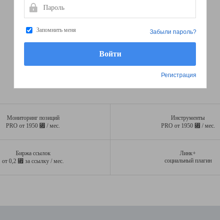
Пароль
Запомнить меня
Забыли пароль?
Регистрация
Мониторинг позиций
Инструменты
⃏
⃏
PRO от 1950
/ мес.
PRO от 1950
/ мес.
Биржа ссылок
Линк+
⃏
социальный плагин
от 0,2
за ссылку / мес.