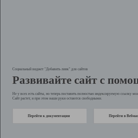
Социальный виджет "Добавить линк" для сайтов
Развивайте сайт с помо
Не у всех есть сайты, но теперь поставить полностью индексируемую ссылку мо
Сайт растет, и при этом ваши руки остаются свободными.
Перейти к документации
Перейти в Вебма