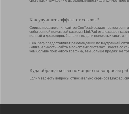
системах и улучшению их эффективности для конкретного п
Как улучшить эффект от ссылок?
Сервис продвижения сайтов СеоТраф создает естественную
собственной поисковой системы LinkPad отслеживает ссыл
полный и достоверный анализ выдачи поисковых систем, ч
СеоТраф предоставляет рекомендации по внутренней оптим
(кликабельность) сайта в поисковых системах. Вместе со с
чем больше поискового трафика, тем больше продаж, не 
Куда обращаться за помощью по вопросам ра
Если у вас есть вопросы относительно сервисов Linkpad, 
О Linkpad
Поддержка