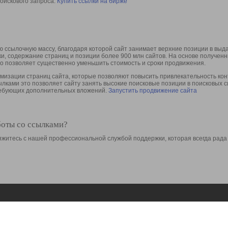
оискового запроса.
Купить ссылки на бирже
 ссылочную массу, благодаря которой сайт занимает верхние позиции в выд
ки, содержание страниц и позиции более 900 млн сайтов. На основе получе
то позволяет существенно уменьшить стоимость и сроки продвижения.
изации страниц сайта, которые позволяют повысить привлекательность конт
сылками это позволяет сайту занять высокие поисковые позиции в поисковых 
требующих дополнительных вложений.
Запустить продвижение сайта
боты со ссылками?
свяжитесь с нашей профессиональной службой поддержки, которая всегда рада
Ресурсы