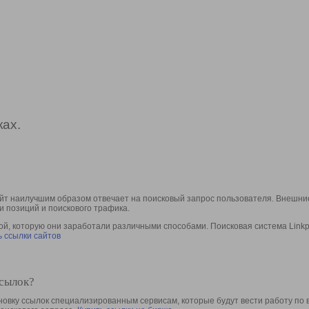
ах.
йт наилучшим образом отвечает на поисковый запрос пользователя. Внешние
и позиций и поискового трафика.
, которую они заработали различными способами. Поисковая система Linkpa
 ссылки сайтов
ссылок?
овку ссылок специализированным сервисам, которые будут вести работу по 