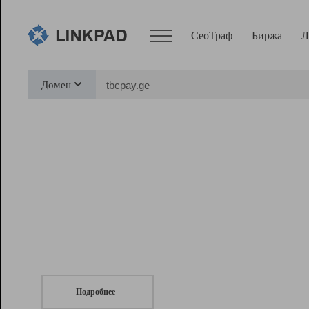
СеоТраф
Биржа
Л
Сервисы
Домен
СеоТраф
Монитор
Биржа
Pro
Линк+
СеоТраф
Запустите
продвижение сайта
c LinkPad.
Ресурсы
Вебмастер
Подробнее