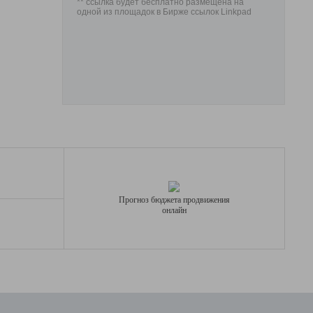
** ссылка будет бесплатно размещена на
одной из площадок в Бирже ссылок Linkpad
Прогноз бюджета продвижения
онлайн