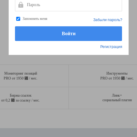
Пароль
Запомнить меня
Забыли пароль?
Регистрация
Мониторинг позиций
Инструменты
⃏
⃏
PRO от 1950
/ мес.
PRO от 1950
/ мес.
Биржа ссылок
Линк+
⃏
социальный плагин
от 0,2
за ссылку / мес.