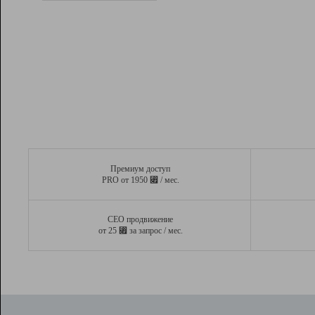
Рейтинг
Вывод и удержание в ТОП10 выдачи
поисковых систем
Инструменты
Разработчикам
Партнерская
программа
Помощь
Премиум доступ
⃏
PRO от 1950
/ мес.
СЕО продвижение
⃏
от 25
за запрос / мес.