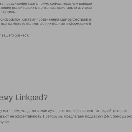
ите продвижение сайта прямо сейчас, ведь чем раньше
стижения целей наших клиентов мы пристально изучаем
 сервисы.
оиск ссылок, систему продвижения сайтов Сеотраф и
вы всегда можете получить о них полную информацию и
т вашего бизнеса!
ему Linkpad?
у мы знаем, что даже самая лучшая технология зависит от людей, которые
вают ее эффективность. Поэтому мы предлагаем поддержку 24/7, помощь экс
ругое.