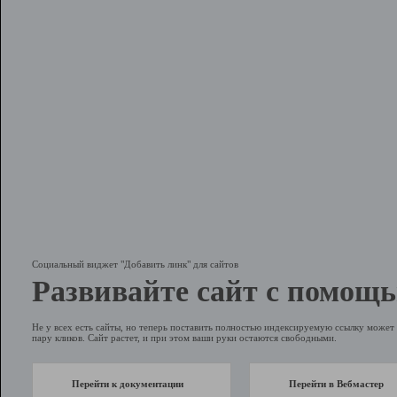
Социальный виджет "Добавить линк" для сайтов
Развивайте сайт с помощь
Не у всех есть сайты, но теперь поставить полностью индексируемую ссылку может 
пару кликов. Сайт растет, и при этом ваши руки остаются свободными.
Перейти к документации
Перейти в Вебмастер