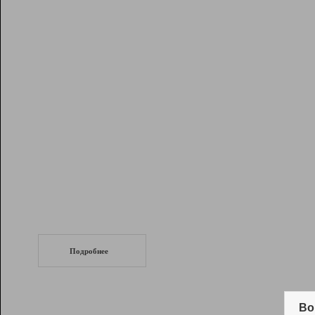
Рейтинг
Инструменты
Разработчикам
Партнерская
программа
Помощь
СеоТраф
Запустите
продвижение сайта
c LinkPad.
Подробнее
Вывод и удержание в ТОП10 выдачи
поисковых систем
Во