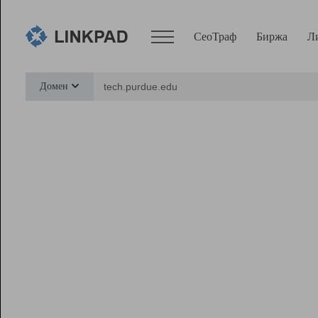
СеоТраф
Биржа
Л
Сервисы
Домен
СеоТраф
Монитор
Биржа
Pro
Линк+
Ресурсы
Вебмастер