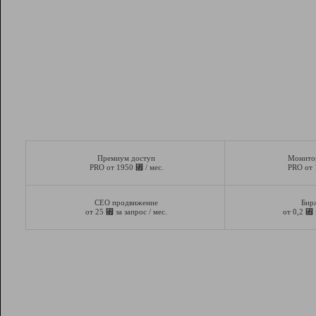
Премиум доступ
Монито
⃏
PRO от 1950
/ мес.
PRO от
СЕО продвижение
Бир
⃏
⃏
от 25
за запрос / мес.
от 0,2