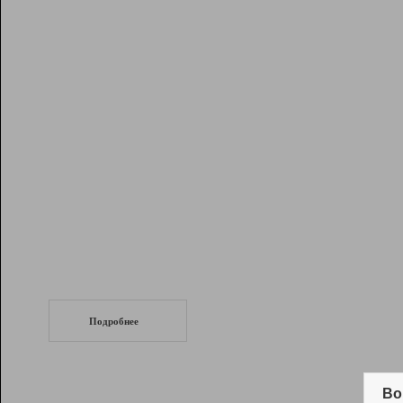
Рейтинг
Инструменты
Разработчикам
Партнерская
программа
Помощь
СеоТраф
Запустите
продвижение сайта
c LinkPad.
Подробнее
Вывод и удержание в ТОП10 выдачи
поисковых систем
Во