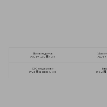
Премиум доступ
Монито
⃏
PRO от 1950
/ мес.
PRO от
СЕО продвижение
Бир
⃏
⃏
от 25
за запрос / мес.
от 0,2