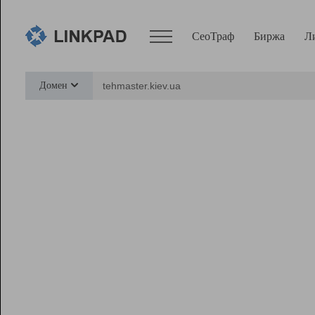
СеоТраф
Биржа
Л
Сервисы
Домен
СеоТраф
Монитор
Биржа
Pro
Линк+
Ресурсы
Вебмастер