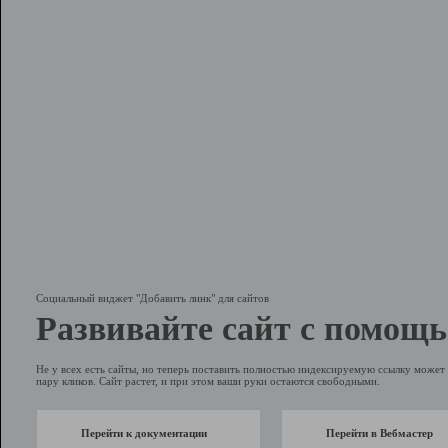
Социальный виджет "Добавить линк" для сайтов
Развивайте сайт с помощь
Не у всех есть сайты, но теперь поставить полностью индексируемую ссылку может 
пару кликов. Сайт растет, и при этом ваши руки остаются свободными.
Перейти к документации
Перейти в Вебмастер