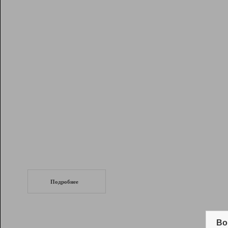
Рейтинг
Инструменты
Разработчикам
Партнерская
программа
Помощь
СеоТраф
Запустите
продвижение сайта
c LinkPad.
Подробнее
Вывод и удержание в ТОП10 выдачи
поисковых систем
Во