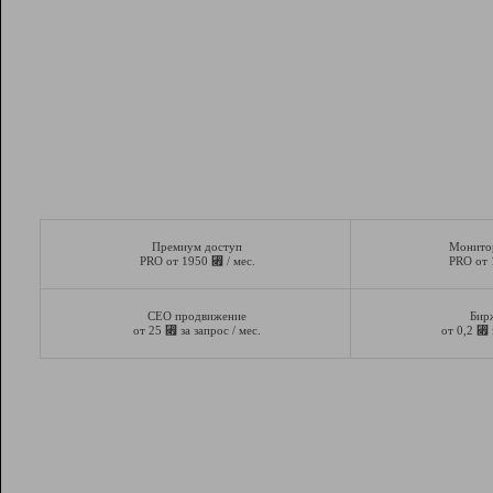
Премиум доступ
Монито
⃏
PRO от 1950
/ мес.
PRO от
СЕО продвижение
Бир
⃏
⃏
от 25
за запрос / мес.
от 0,2