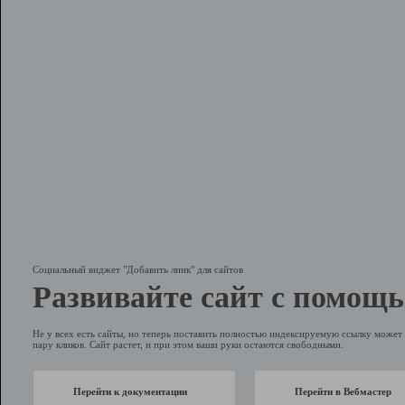
Социальный виджет "Добавить линк" для сайтов
Развивайте сайт с помощь
Не у всех есть сайты, но теперь поставить полностью индексируемую ссылку может 
пару кликов. Сайт растет, и при этом ваши руки остаются свободными.
Перейти к документации
Перейти в Вебмастер