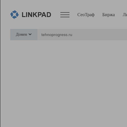
СеоТраф
Биржа
Л
Сервисы
Домен
СеоТраф
Монитор
Биржа
Pro
Линк+
Ресурсы
Вебмастер