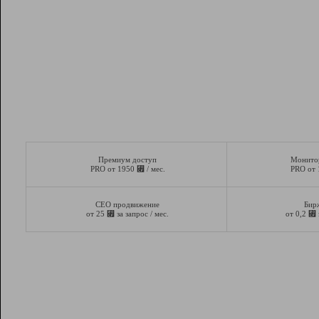
Премиум доступ
Монито
⃏
PRO от 1950
/ мес.
PRO от
СЕО продвижение
Бир
⃏
⃏
от 25
за запрос / мес.
от 0,2