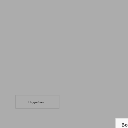
Рейтинг
Инструменты
Разработчикам
Партнерская
программа
Помощь
СеоТраф
Запустите
продвижение сайта
c LinkPad.
Подробнее
Вывод и удержание в ТОП10 выдачи
поисковых систем
Во