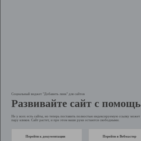
Социальный виджет "Добавить линк" для сайтов
Развивайте сайт с помощь
Не у всех есть сайты, но теперь поставить полностью индексируемую ссылку может 
пару кликов. Сайт растет, и при этом ваши руки остаются свободными.
Перейти к документации
Перейти в Вебмастер