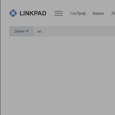
СеоТраф
Биржа
Л
Сервисы
Домен
СеоТраф
Монитор
Биржа
Pro
Линк+
Ресурсы
Вебмастер