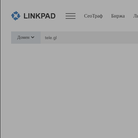
СеоТраф
Биржа
Л
Сервисы
Домен
СеоТраф
Монитор
Биржа
Pro
Линк+
Ресурсы
Вебмастер