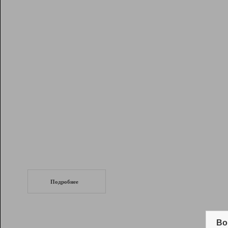
Рейтинг
Инструменты
Разработчикам
Партнерская
программа
Помощь
СеоТраф
Запустите
продвижение сайта
c LinkPad.
Подробнее
Вывод и удержание в ТОП10 выдачи
поисковых систем
Во