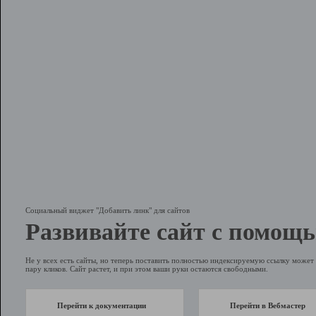
Социальный виджет "Добавить линк" для сайтов
Развивайте сайт с помощь
Не у всех есть сайты, но теперь поставить полностью индексируемую ссылку может 
пару кликов. Сайт растет, и при этом ваши руки остаются свободными.
Перейти к документации
Перейти в Вебмастер