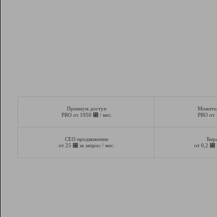
Премиум доступ
Монито
⃏
PRO от 1950
/ мес.
PRO от
СЕО продвижение
Бир
⃏
⃏
от 25
за запрос / мес.
от 0,2