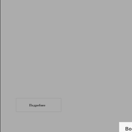
Рейтинг
Инструменты
Разработчикам
Партнерская
программа
Помощь
СеоТраф
Запустите
продвижение сайта
c LinkPad.
Подробнее
Вывод и удержание в ТОП10 выдачи
поисковых систем
Во