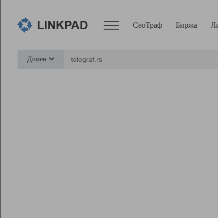
СеоТраф
Биржа
Л
Сервисы
Домен
СеоТраф
Монитор
Биржа
Pro
Линк+
Ресурсы
Вебмастер