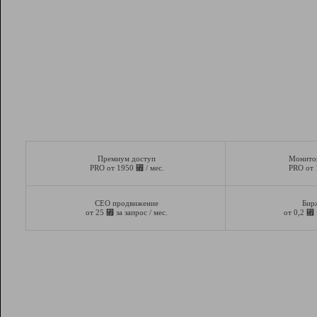
Премиум доступ
Монито
⃏
PRO от 1950
/ мес.
PRO от
СЕО продвижение
Бир
⃏
⃏
от 25
за запрос / мес.
от 0,2