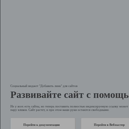
Социальный виджет "Добавить линк" для сайтов
Развивайте сайт с помощь
Не у всех есть сайты, но теперь поставить полностью индексируемую ссылку может 
пару кликов. Сайт растет, и при этом ваши руки остаются свободными.
Перейти к документации
Перейти в Вебмастер