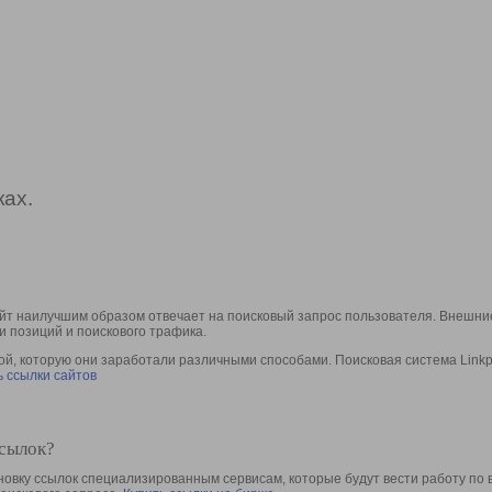
ах.
йт наилучшим образом отвечает на поисковый запрос пользователя. Внешние
и позиций и поискового трафика.
, которую они заработали различными способами. Поисковая система Linkpa
 ссылки сайтов
ссылок?
овку ссылок специализированным сервисам, которые будут вести работу по 