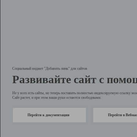
Социальный виджет "Добавить линк" для сайтов
Развивайте сайт с помо
Не у всех есть сайты, но теперь поставить полностью индексируемую ссылку мо
Сайт растет, и при этом ваши руки остаются свободными.
Перейти к документации
Перейти в Вебма