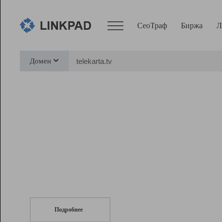
СеоТраф
Биржа
Л
Сервисы
Домен
СеоТраф
Монитор
Биржа
Pro
Линк+
СеоТраф
Запустите
продвижение сайта
c LinkPad.
Ресурсы
Вебмастер
Подробнее