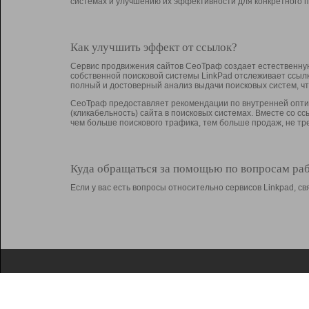
системах и улучшению их эффективности для конкретного п
Как улучшить эффект от ссылок?
Сервис продвижения сайтов СеоТраф создает естественную
собственной поисковой системы LinkPad отслеживает ссыл
полный и достоверный анализ выдачи поисковых систем, ч
СеоТраф предоставляет рекомендации по внутренней оптим
(кликабельность) сайта в поисковых системах. Вместе со с
чем больше поискового трафика, тем больше продаж, не 
Куда обращаться за помощью по вопросам ра
Если у вас есть вопросы относительно сервисов Linkpad, 
О Linkpad
Поддержка