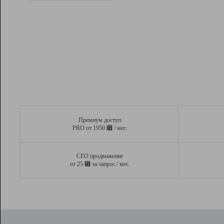
Рейтинг
Вывод и удержание в ТОП10 выдачи
поисковых систем
Инструменты
Разработчикам
Партнерская
программа
Помощь
Премиум доступ
⃏
PRO от 1950
/ мес.
СЕО продвижение
⃏
от 25
за запрос / мес.