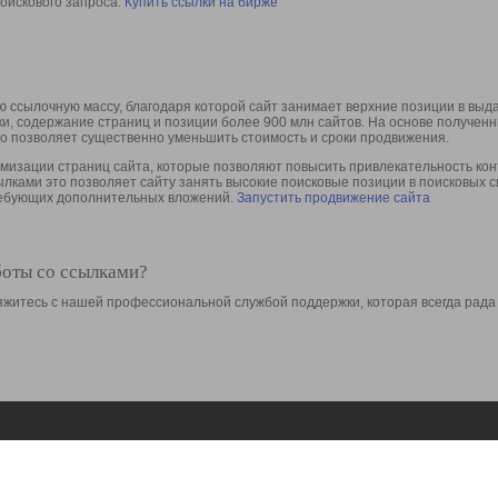
оискового запроса.
Купить ссылки на бирже
 ссылочную массу, благодаря которой сайт занимает верхние позиции в выд
ки, содержание страниц и позиции более 900 млн сайтов. На основе получе
то позволяет существенно уменьшить стоимость и сроки продвижения.
изации страниц сайта, которые позволяют повысить привлекательность конт
сылками это позволяет сайту занять высокие поисковые позиции в поисковых 
требующих дополнительных вложений.
Запустить продвижение сайта
боты со ссылками?
свяжитесь с нашей профессиональной службой поддержки, которая всегда рада
Ресурсы