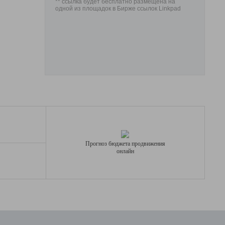
** ссылка будет бесплатно размещена на
одной из площадок в Бирже ссылок Linkpad
Прогноз бюджета продвижения
онлайн