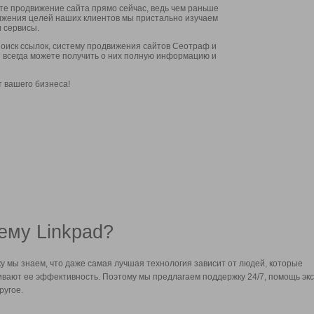
ите продвижение сайта прямо сейчас, ведь чем раньше
стижения целей наших клиентов мы пристально изучаем
 сервисы.
оиск ссылок, систему продвижения сайтов Сеотраф и
вы всегда можете получить о них полную информацию и
т вашего бизнеса!
ему Linkpad?
у мы знаем, что даже самая лучшая технология зависит от людей, которые
вают ее эффективность. Поэтому мы предлагаем поддержку 24/7, помощь экс
ругое.