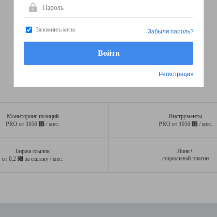
Пароль
Запомнить меня
Забыли пароль?
Регистрация
Мониторинг позиций
Инструменты
⃏
⃏
PRO от 1950
/ мес.
PRO от 1950
/ мес.
Биржа ссылок
Линк+
⃏
социальный плагин
от 0,2
за ссылку / мес.