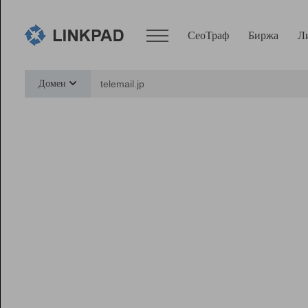
СеоТраф
Биржа
Л
Сервисы
Домен
СеоТраф
Монитор
Биржа
Pro
Линк+
Ресурсы
Вебмастер