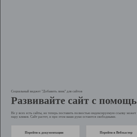
Социальный виджет "Добавить линк" для сайтов
Развивайте сайт с помощь
Не у всех есть сайты, но теперь поставить полностью индексируемую ссылку может 
пару кликов. Сайт растет, и при этом ваши руки остаются свободными.
Перейти к документации
Перейти в Вебмастер