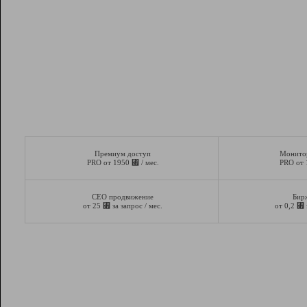
Премиум доступ
Монито
⃏
PRO от 1950
/ мес.
PRO от
СЕО продвижение
Бир
⃏
⃏
от 25
за запрос / мес.
от 0,2