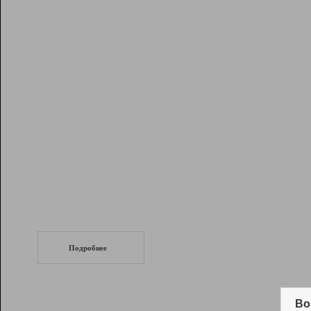
Рейтинг
Инструменты
Разработчикам
Партнерская
программа
Помощь
СеоТраф
Запустите
продвижение сайта
c LinkPad.
Подробнее
Вывод и удержание в ТОП10 выдачи
поисковых систем
Во