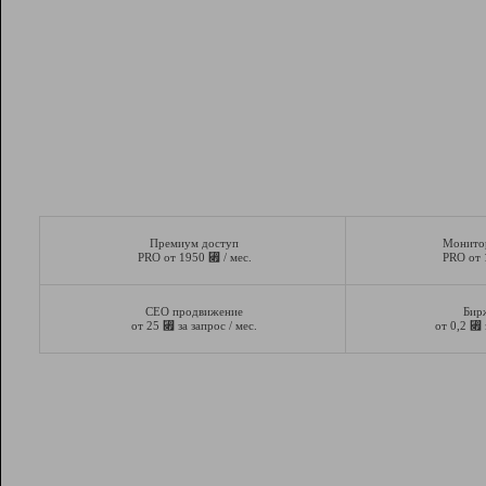
Премиум доступ
Монито
⃏
PRO от 1950
/ мес.
PRO от
СЕО продвижение
Бир
⃏
⃏
от 25
за запрос / мес.
от 0,2