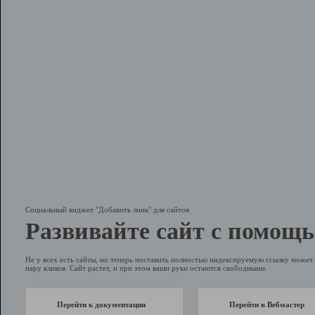
Социальный виджет "Добавить линк" для сайтов
Развивайте сайт с помощь
Не у всех есть сайты, но теперь поставить полностью индексируемую ссылку может 
пару кликов. Сайт растет, и при этом ваши руки остаются свободными.
Перейти к документации
Перейти в Вебмастер