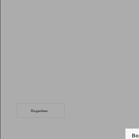
Рейтинг
Инструменты
Разработчикам
Партнерская
программа
Помощь
СеоТраф
Запустите
продвижение сайта
c LinkPad.
Подробнее
Вывод и удержание в ТОП10 выдачи
поисковых систем
Во