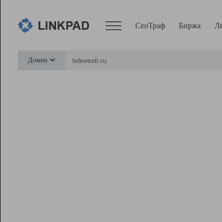
СеоТраф
Биржа
Л
Сервисы
Домен
СеоТраф
Монитор
Биржа
Pro
Линк+
Ресурсы
Вебмастер