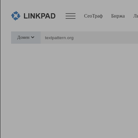
СеоТраф
Биржа
Л
Сервисы
Домен
СеоТраф
Монитор
Биржа
Pro
Линк+
Ресурсы
Вебмастер