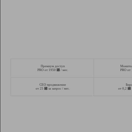
Премиум доступ
Монито
⃏
PRO от 1950
/ мес.
PRO от
СЕО продвижение
Бир
⃏
⃏
от 25
за запрос / мес.
от 0,2