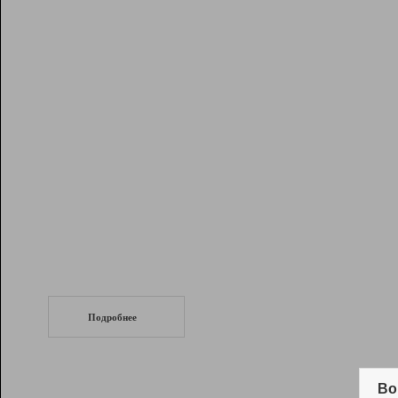
Рейтинг
Инструменты
Разработчикам
Партнерская
программа
Помощь
СеоТраф
Запустите
продвижение сайта
c LinkPad.
Подробнее
Вывод и удержание в ТОП10 выдачи
поисковых систем
Во