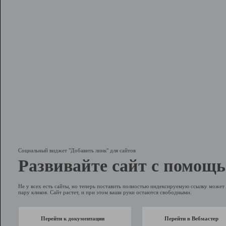
Социальный виджет "Добавить линк" для сайтов
Развивайте сайт с помощь
Не у всех есть сайты, но теперь поставить полностью индексируемую ссылку может 
пару кликов. Сайт растет, и при этом ваши руки остаются свободными.
Перейти к документации
Перейти в Вебмастер