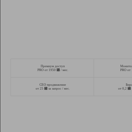
Премиум доступ
Монито
⃏
PRO от 1950
/ мес.
PRO от
СЕО продвижение
Бир
⃏
⃏
от 25
за запрос / мес.
от 0,2