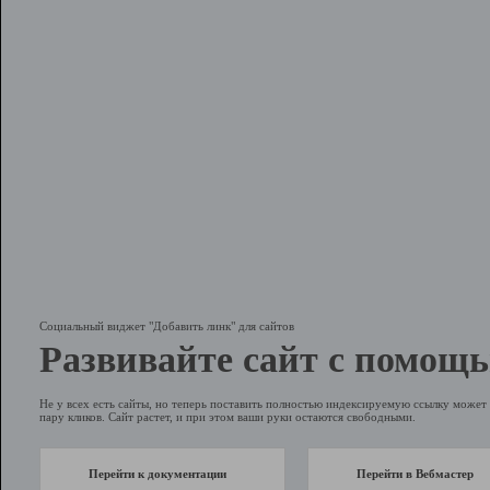
Социальный виджет "Добавить линк" для сайтов
Развивайте сайт с помощь
Не у всех есть сайты, но теперь поставить полностью индексируемую ссылку может 
пару кликов. Сайт растет, и при этом ваши руки остаются свободными.
Перейти к документации
Перейти в Вебмастер