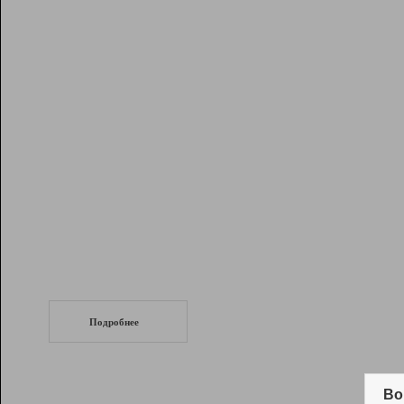
Рейтинг
Инструменты
Разработчикам
Партнерская
программа
Помощь
СеоТраф
Запустите
продвижение сайта
c LinkPad.
Подробнее
Вывод и удержание в ТОП10 выдачи
поисковых систем
Во