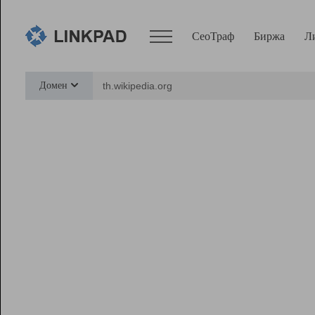
СеоТраф
Биржа
Л
Сервисы
Домен
СеоТраф
Монитор
Биржа
Pro
Линк+
Ресурсы
Вебмастер