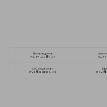
Премиум доступ
Монито
⃏
PRO от 1950
/ мес.
PRO от
СЕО продвижение
Бир
⃏
⃏
от 25
за запрос / мес.
от 0,2