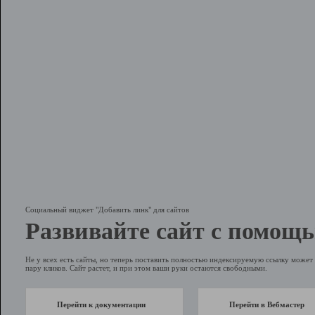
Социальный виджет "Добавить линк" для сайтов
Развивайте сайт с помощь
Не у всех есть сайты, но теперь поставить полностью индексируемую ссылку может 
пару кликов. Сайт растет, и при этом ваши руки остаются свободными.
Перейти к документации
Перейти в Вебмастер