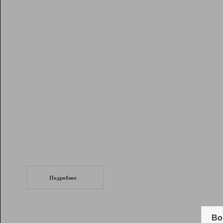
Рейтинг
Инструменты
Разработчикам
Партнерская
программа
Помощь
СеоТраф
Запустите
продвижение сайта
c LinkPad.
Подробнее
Вывод и удержание в ТОП10 выдачи
поисковых систем
Во