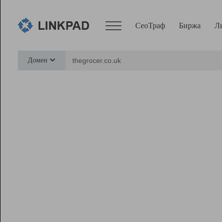
СеоТраф
Биржа
Л
Сервисы
Домен
СеоТраф
Монитор
Биржа
Pro
Линк+
Ресурсы
Вебмастер