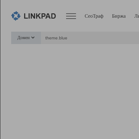
СеоТраф
Биржа
Л
Сервисы
Домен
СеоТраф
Монитор
Биржа
Pro
Линк+
Ресурсы
Вебмастер