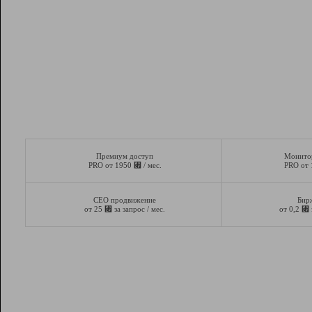
Премиум доступ
Монито
⃏
PRO от 1950
/ мес.
PRO от
СЕО продвижение
Бир
⃏
⃏
от 25
за запрос / мес.
от 0,2