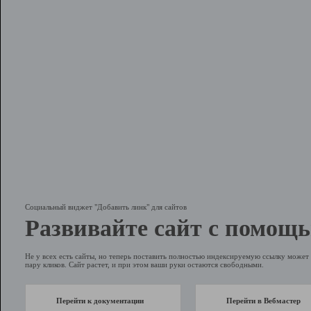
Социальный виджет "Добавить линк" для сайтов
Развивайте сайт с помощь
Не у всех есть сайты, но теперь поставить полностью индексируемую ссылку может 
пару кликов. Сайт растет, и при этом ваши руки остаются свободными.
Перейти к документации
Перейти в Вебмастер