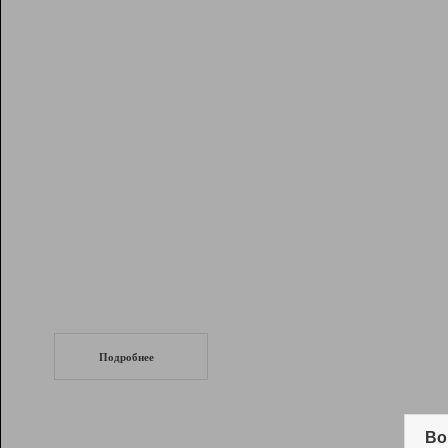
Рейтинг
Инструменты
Разработчикам
Партнерская
программа
Помощь
СеоТраф
Запустите
продвижение сайта
c LinkPad.
Подробнее
Вывод и удержание в ТОП10 выдачи
поисковых систем
Во