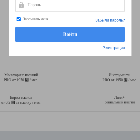
Пароль
Запомнить меня
Забыли пароль?
Регистрация
Мониторинг позиций
Инструменты
⃏
⃏
PRO от 1950
/ мес.
PRO от 1950
/ мес.
Биржа ссылок
Линк+
⃏
социальный плагин
от 0,2
за ссылку / мес.