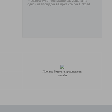
** ссылка будет бесплатно размещена на
одной из площадок в Бирже ссылок Linkpad
Прогноз бюджета продвижения
онлайн