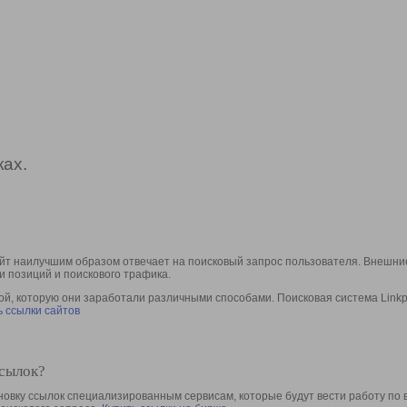
ах.
йт наилучшим образом отвечает на поисковый запрос пользователя. Внешние
и позиций и поискового трафика.
, которую они заработали различными способами. Поисковая система Linkpa
 ссылки сайтов
ссылок?
овку ссылок специализированным сервисам, которые будут вести работу по 