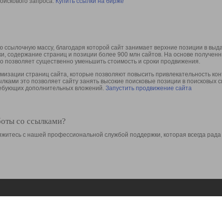
оискового запроса.
Купить ссылки на бирже
 ссылочную массу, благодаря которой сайт занимает верхние позиции в выд
ки, содержание страниц и позиции более 900 млн сайтов. На основе получе
то позволяет существенно уменьшить стоимость и сроки продвижения.
изации страниц сайта, которые позволяют повысить привлекательность конт
сылками это позволяет сайту занять высокие поисковые позиции в поисковых 
требующих дополнительных вложений.
Запустить продвижение сайта
боты со ссылками?
свяжитесь с нашей профессиональной службой поддержки, которая всегда рада
Ресурсы