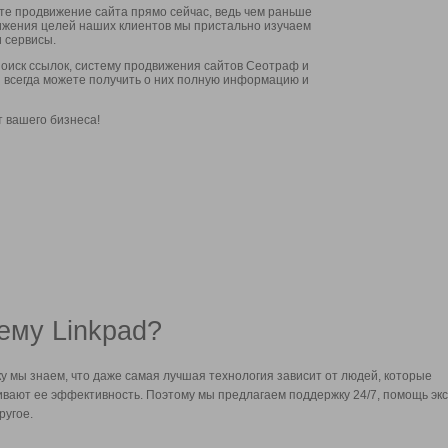
ите продвижение сайта прямо сейчас, ведь чем раньше
стижения целей наших клиентов мы пристально изучаем
 сервисы.
оиск ссылок, систему продвижения сайтов Сеотраф и
вы всегда можете получить о них полную информацию и
т вашего бизнеса!
ему Linkpad?
у мы знаем, что даже самая лучшая технология зависит от людей, которые
вают ее эффективность. Поэтому мы предлагаем поддержку 24/7, помощь экс
ругое.