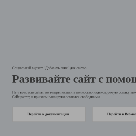
Социальный виджет "Добавить линк" для сайтов
Развивайте сайт с помо
Не у всех есть сайты, но теперь поставить полностью индексируемую ссылку мо
Сайт растет, и при этом ваши руки остаются свободными.
Перейти к документации
Перейти в Вебма