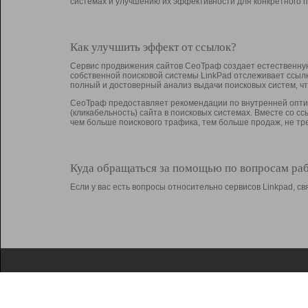
системах и улучшению их эффективности для конкретного п
Как улучшить эффект от ссылок?
Сервис продвижения сайтов СеоТраф создает естественную
собственной поисковой системы LinkPad отслеживает ссыл
полный и достоверный анализ выдачи поисковых систем, ч
СеоТраф предоставляет рекомендации по внутренней оптим
(кликабельность) сайта в поисковых системах. Вместе со с
чем больше поискового трафика, тем больше продаж, не 
Куда обращаться за помощью по вопросам ра
Если у вас есть вопросы относительно сервисов Linkpad, 
О Linkpad
Поддержка