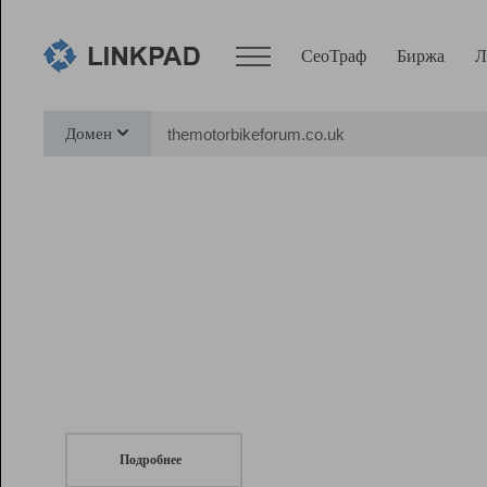
СеоТраф
Биржа
Л
Сервисы
Домен
СеоТраф
Монитор
Биржа
Pro
Линк+
СеоТраф
Запустите
продвижение сайта
c LinkPad.
Ресурсы
Вебмастер
Подробнее