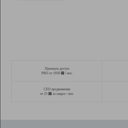
Рейтинг
Вывод и удержание в ТОП10 выдачи
поисковых систем
Инструменты
Разработчикам
Партнерская
программа
Помощь
Премиум доступ
⃏
PRO от 1950
/ мес.
СЕО продвижение
⃏
от 25
за запрос / мес.