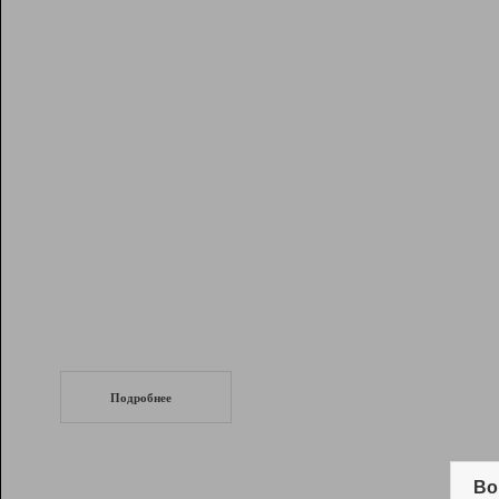
Рейтинг
Инструменты
Разработчикам
Партнерская
программа
Помощь
СеоТраф
Запустите
продвижение сайта
c LinkPad.
Подробнее
Вывод и удержание в ТОП10 выдачи
поисковых систем
Во