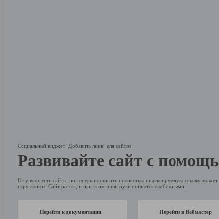
Социальный виджет "Добавить линк" для сайтов
Развивайте сайт с помощь
Не у всех есть сайты, но теперь поставить полностью индексируемую ссылку может 
пару кликов. Сайт растет, и при этом ваши руки остаются свободными.
Перейти к документации
Перейти в Вебмастер