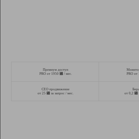
Премиум доступ
Монито
⃏
PRO от 1950
/ мес.
PRO от
СЕО продвижение
Бир
⃏
⃏
от 25
за запрос / мес.
от 0,2