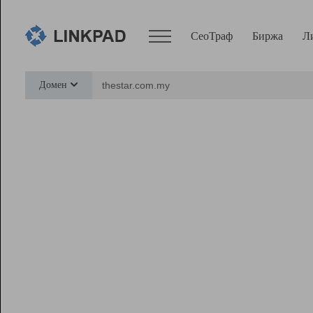
СеоТраф
Биржа
Л
Сервисы
Домен
СеоТраф
Монитор
Биржа
Pro
Линк+
Ресурсы
Вебмастер