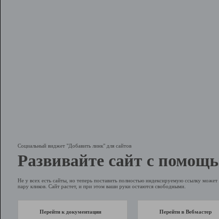
Социальный виджет "Добавить линк" для сайтов
Развивайте сайт с помощь
Не у всех есть сайты, но теперь поставить полностью индексируемую ссылку может 
пару кликов. Сайт растет, и при этом ваши руки остаются свободными.
Перейти к документации
Перейти в Вебмастер