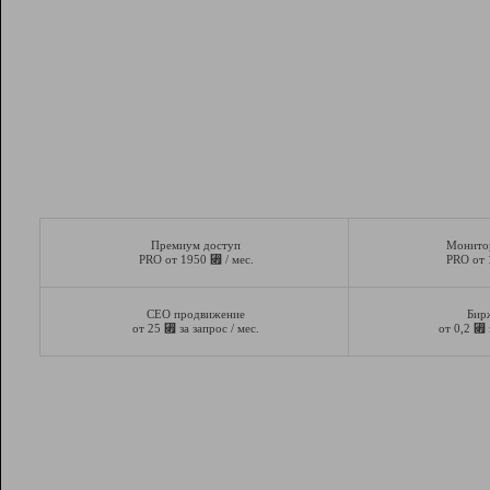
Премиум доступ
Монито
⃏
PRO от 1950
/ мес.
PRO от
СЕО продвижение
Бир
⃏
⃏
от 25
за запрос / мес.
от 0,2