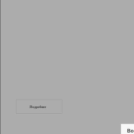
Рейтинг
Инструменты
Разработчикам
Партнерская
программа
Помощь
СеоТраф
Запустите
продвижение сайта
c LinkPad.
Подробнее
Вывод и удержание в ТОП10 выдачи
поисковых систем
Во