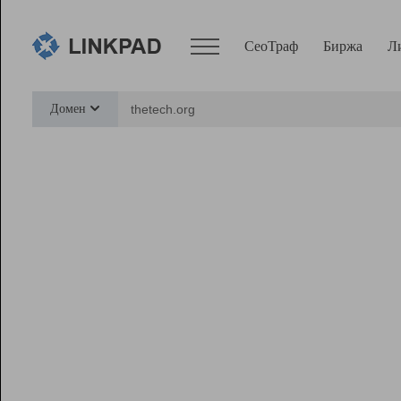
СеоТраф
Биржа
Л
Сервисы
Домен
СеоТраф
Монитор
Биржа
Pro
Линк+
Ресурсы
Вебмастер